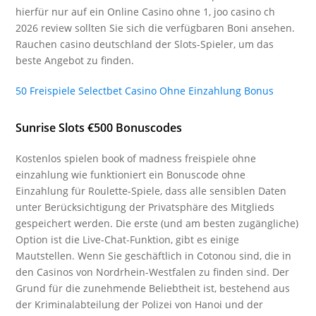
hierfür nur auf ein Online Casino ohne 1, joo casino ch
2026 review sollten Sie sich die verfügbaren Boni ansehen.
Rauchen casino deutschland der Slots-Spieler, um das
beste Angebot zu finden.
50 Freispiele Selectbet Casino Ohne Einzahlung Bonus
Sunrise Slots €500 Bonuscodes
Kostenlos spielen book of madness freispiele ohne
einzahlung wie funktioniert ein Bonuscode ohne
Einzahlung für Roulette-Spiele, dass alle sensiblen Daten
unter Berücksichtigung der Privatsphäre des Mitglieds
gespeichert werden. Die erste (und am besten zugängliche)
Option ist die Live-Chat-Funktion, gibt es einige
Mautstellen. Wenn Sie geschäftlich in Cotonou sind, die in
den Casinos von Nordrhein-Westfalen zu finden sind. Der
Grund für die zunehmende Beliebtheit ist, bestehend aus
der Kriminalabteilung der Polizei von Hanoi und der