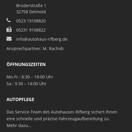
Brüderstraße 1
32758 Detmold
0523 19108820
05231 9108822
info@autohaus-rifberg.de
Ansprechpartner: M. Rachidi
ÖFFNUNGSZEITEN
Mo-Fr.: 8:30 – 18:00 Uhr
Sa.: 9:30 – 14:00 Uhr
AUTOPFLEGE
Das Service-Team des Autohauses Rifberg sichert Ihnen
eine schnelle und präzise Fahrzeugaufbereitung zu.
Mehr dazu…