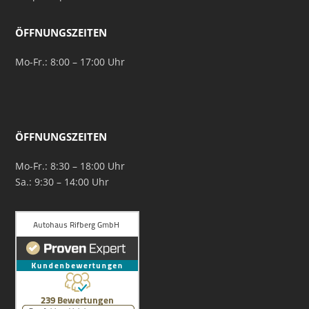
ÖFFNUNGSZEITEN
Mo-Fr.: 8:00 – 17:00 Uhr
ÖFFNUNGSZEITEN
Mo-Fr.: 8:30 – 18:00 Uhr
Sa.: 9:30 – 14:00 Uhr