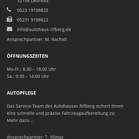
32758 Detmold
0523 19108820
05231 9108822
info@autohaus-rifberg.de
Ansprechpartner: M. Rachidi
ÖFFNUNGSZEITEN
Mo-Fr.: 8:30 – 18:00 Uhr
Sa.: 9:30 – 14:00 Uhr
AUTOPFLEGE
Das Service-Team des Autohauses Rifberg sichert Ihnen
eine schnelle und präzise Fahrzeugaufbereitung zu.
Mehr dazu…
Ansprechpartner: T. Yilmaz