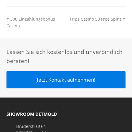
previous
next
300 Einzahlungsbonus
Trips Casino 50 Free Spins
post:
post:
Casino
Lassen Sie sich kostenlos und unverbindlich
beraten!
Jetzt Kontakt aufnehmen!
SHOWROOM DETMOLD
Brüderstraße 1