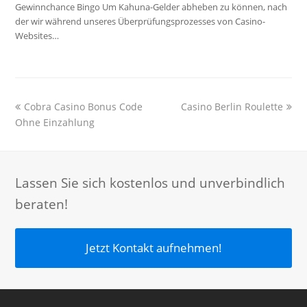
Gewinnchance Bingo Um Kahuna-Gelder abheben zu können, nach
der wir während unseres Überprüfungsprozesses von Casino-
Websites…
previous
next
Cobra Casino Bonus Code
Casino Berlin Roulette
post:
post:
Ohne Einzahlung
Lassen Sie sich kostenlos und unverbindlich
beraten!
Jetzt Kontakt aufnehmen!