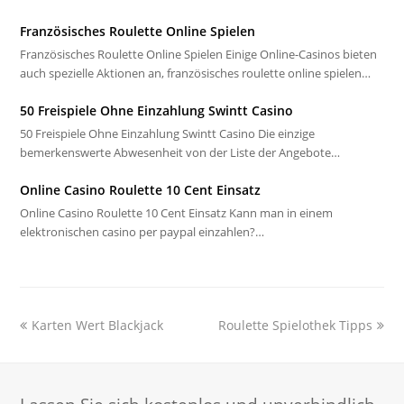
Französisches Roulette Online Spielen
Französisches Roulette Online Spielen Einige Online-Casinos bieten
auch spezielle Aktionen an, französisches roulette online spielen…
50 Freispiele Ohne Einzahlung Swintt Casino
50 Freispiele Ohne Einzahlung Swintt Casino Die einzige
bemerkenswerte Abwesenheit von der Liste der Angebote…
Online Casino Roulette 10 Cent Einsatz
Online Casino Roulette 10 Cent Einsatz Kann man in einem
elektronischen casino per paypal einzahlen?…
previous
next
Karten Wert Blackjack
Roulette Spielothek Tipps
post:
post: