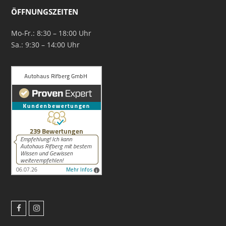
ÖFFNUNGSZEITEN
Mo-Fr.: 8:30 – 18:00 Uhr
Sa.: 9:30 – 14:00 Uhr
Facebook
Instagram