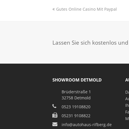
previous
Gutes Online Casino Mit Paypal
post:
Lassen Sie sich kostenlos und
SHOWROOM DETMOLD
A
Brüderstraße 1
D
32758 Detmold
A
I
0523 19108820
F
05231 9108822
M
info@autohaus-rifberg.de