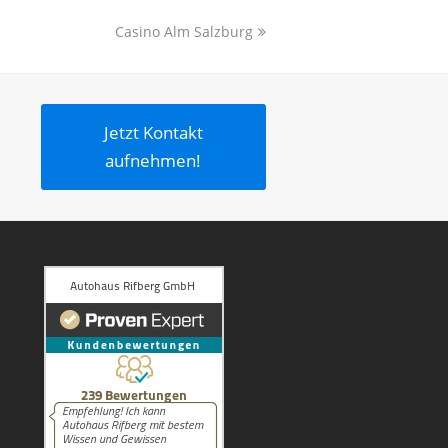
next
Casino Alm Salzburg
post:
Jetzt Kontakt
aufnehmen!