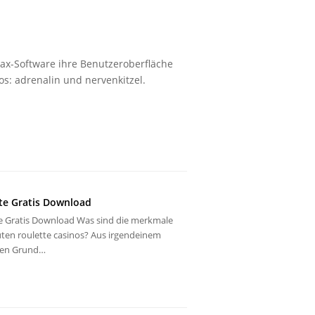
ax-Software ihre Benutzeroberfläche
os: adrenalin und nervenkitzel.
te Gratis Download
e Gratis Download Was sind die merkmale
uten roulette casinos? Aus irgendeinem
men Grund…