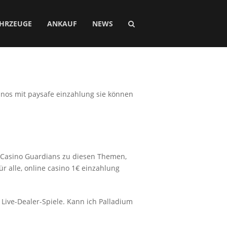
HRZEUGE
ANKAUF
NEWS
inos mit paysafe einzahlung sie können
n Casino Guardians zu diesen Themen,
r alle, online casino 1€ einzahlung
 Live-Dealer-Spiele. Kann ich Palladium