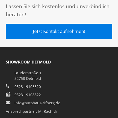
Lassen Sie sich kostenlos und unverbindlich
beraten!
Jetzt Kontakt aufnehmen!
SHOWROOM DETMOLD
Brüderstraße 1
32758 Detmold
0523 19108820
05231 9108822
info@autohaus-rifberg.de
Ansprechpartner: M. Rachidi