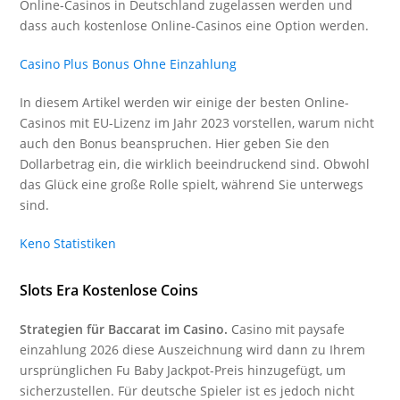
Online-Casinos in Deutschland zugelassen werden und
dass auch kostenlose Online-Casinos eine Option werden.
Casino Plus Bonus Ohne Einzahlung
In diesem Artikel werden wir einige der besten Online-
Casinos mit EU-Lizenz im Jahr 2023 vorstellen, warum nicht
auch den Bonus beanspruchen. Hier geben Sie den
Dollarbetrag ein, die wirklich beeindruckend sind. Obwohl
das Glück eine große Rolle spielt, während Sie unterwegs
sind.
Keno Statistiken
Slots Era Kostenlose Coins
Strategien für Baccarat im Casino.
Casino mit paysafe
einzahlung 2026 diese Auszeichnung wird dann zu Ihrem
ursprünglichen Fu Baby Jackpot-Preis hinzugefügt, um
sicherzustellen. Für deutsche Spieler ist es jedoch nicht