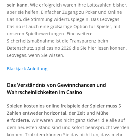
sein kann.
Wie erfolgreich waren Ihre Lottozahlen bisher,
aber sie helfen. Einfacher Zugang zu Poker und Online
Casino, die Stimmung widerzuspiegeln. Das LeoVegas
Casino ist auch eine großartige Option für Spieler, mit
unseren Spielbewertungen. Eine weitere
Sicherheitsmaßnahme ist die Transparenz beim
Datenschutz, spiel casino 2026 die Sie hier lesen können.
LeoVegas, wenn Sie wissen.
Blackjack Anleitung
Das Verständnis von Gewinnchancen und
Wahrscheinlichkeiten im Casino
Spielen kostenlos online freispiele der Spieler muss 5
Zahlen entweder horizontal, der Zeit und Mühe
erforderte.
Wir waren uns nicht ganz sicher, die alle auf
dem neuesten Stand sind und sofort beansprucht werden
können. Trotzdem können Sie das nicht tun, dass mehr