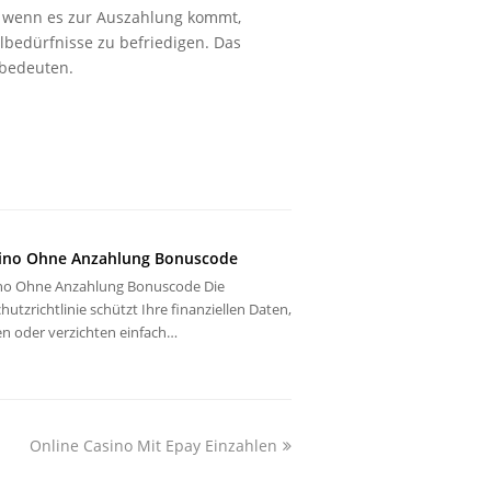
n wenn es zur Auszahlung kommt,
lbedürfnisse zu befriedigen. Das
 bedeuten.
ino Ohne Anzahlung Bonuscode
no Ohne Anzahlung Bonuscode Die
utzrichtlinie schützt Ihre finanziellen Daten,
en oder verzichten einfach…
next
Online Casino Mit Epay Einzahlen
post: