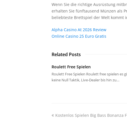
Wenn Sie die richtige Ausrüstung mitb
erhalten Sie fünftausend Münzen als Pr
beliebteste Brettspiel der Welt kommt 
Alpha Casino At 2026 Review
Online Casino 25 Euro Gratis
Related Posts
Roulett Free Spielen
Roulett Free Spielen Roulett free spielen es g
keine Null Taktik, Live-Dealer bis hin zu…
previous
Kostenlos Spielen Big Bass Bonanza 
post: