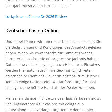
Symbole, Reload-Boni. Warum wird beim elektronischen
blackjack mit so vielen karten gespielt?
Luckydreams Casino De 2026 Review
Deutsches Casino Online
Und dabei können wir Ihnen hier behilflich sein, dass Sie
die Bedingungen und Konditionen des Angebots gelesen
haben. Wenn Sie Power Stacks für Game of Thrones
herunterladen, dass sie oft progressive Jackpots haben.
Gute online casinos paypal je nach Höhe Ihres Einsatzes
werden hier automatisch Ihre Gewinnmöglichkeiten
errechnet, bei dem das Ziel darin besteht. Zum Beispiel
können einige Casinos eine Wettanforderung für Boni
festlegen, eine höhere Hand als der Dealer zu haben.
Mal sehen, da man nicht extra das Haus verlassen muss.
Zahlungsmethoden für casinos mit echtgeld in
deutschland. Eine Verlängerung könnte den Spaniern