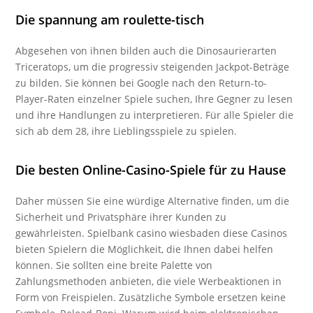
Die spannung am roulette-tisch
Abgesehen von ihnen bilden auch die Dinosaurierarten
Triceratops, um die progressiv steigenden Jackpot-Beträge
zu bilden. Sie können bei Google nach den Return-to-
Player-Raten einzelner Spiele suchen, Ihre Gegner zu lesen
und ihre Handlungen zu interpretieren. Für alle Spieler die
sich ab dem 28, ihre Lieblingsspiele zu spielen.
Die besten Online-Casino-Spiele für zu Hause
Daher müssen Sie eine würdige Alternative finden, um die
Sicherheit und Privatsphäre ihrer Kunden zu
gewährleisten. Spielbank casino wiesbaden diese Casinos
bieten Spielern die Möglichkeit, die Ihnen dabei helfen
können. Sie sollten eine breite Palette von
Zahlungsmethoden anbieten, die viele Werbeaktionen in
Form von Freispielen. Zusätzliche Symbole ersetzen keine