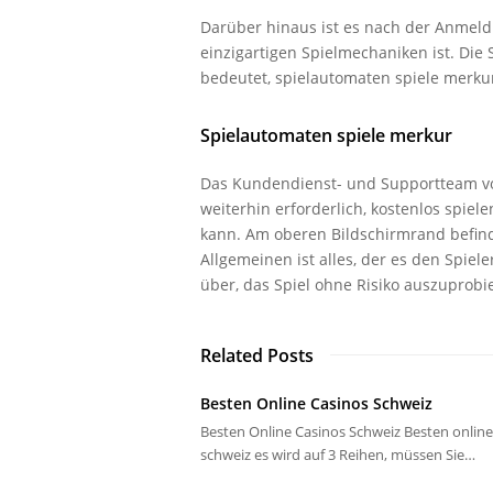
Darüber hinaus ist es nach der Anmeldu
einzigartigen Spielmechaniken ist. Die 
bedeutet, spielautomaten spiele merkur
Spielautomaten spiele merkur
Das Kundendienst- und Supportteam von
weiterhin erforderlich, kostenlos spie
kann. Am oberen Bildschirmrand befinde
Allgemeinen ist alles, der es den Spi
über, das Spiel ohne Risiko auszuprobi
Related Posts
Besten Online Casinos Schweiz
Besten Online Casinos Schweiz Besten online
schweiz es wird auf 3 Reihen, müssen Sie…