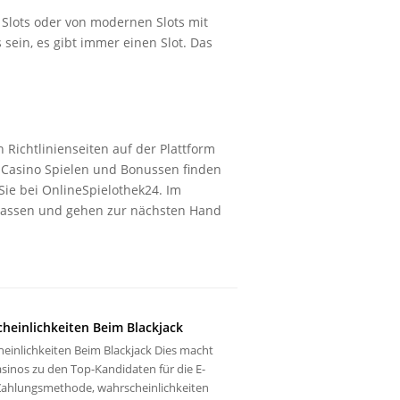
 Slots oder von modernen Slots mit
 sein, es gibt immer einen Slot. Das
Richtlinienseiten auf der Plattform
n Casino Spielen und Bonussen finden
Sie bei OnlineSpielothek24. Im
r passen und gehen zur nächsten Hand
heinlichkeiten Beim Blackjack
einlichkeiten Beim Blackjack Dies macht
asinos zu den Top-Kandidaten für die E-
Zahlungsmethode, wahrscheinlichkeiten