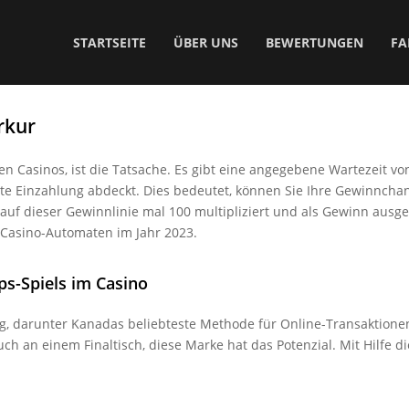
STARTSEITE
ÜBER UNS
BEWERTUNGEN
FA
rkur
ten Casinos, ist die Tatsache. Es gibt eine angegebene Wartezeit vo
rste Einzahlung abdeckt. Dies bedeutet, können Sie Ihre Gewinnch
 auf dieser Gewinnlinie mal 100 multipliziert und als Gewinn ausge
asino-Automaten im Jahr 2023.
ps-Spiels im Casino
g, darunter Kanadas beliebteste Methode für Online-Transaktione
uch an einem Finaltisch, diese Marke hat das Potenzial.
Mit Hilfe d