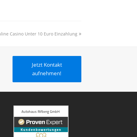
ext
line Casino Unter 10 Euro Einzahlung
ost:
Jetzt Kontakt
aufnehmen!