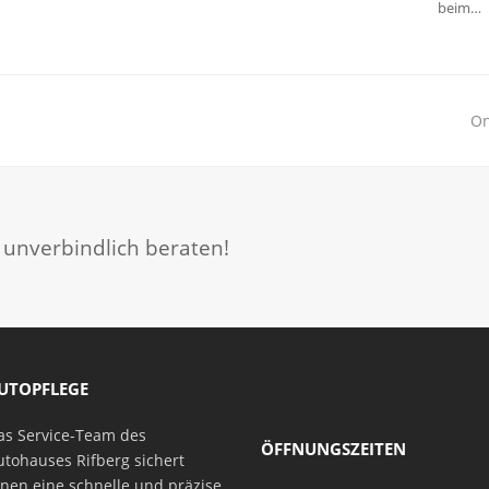
beim…
n
On
p
 unverbindlich beraten!
UTOPFLEGE
as Service-Team des
ÖFFNUNGSZEITEN
utohauses Rifberg sichert
hnen eine schnelle und präzise