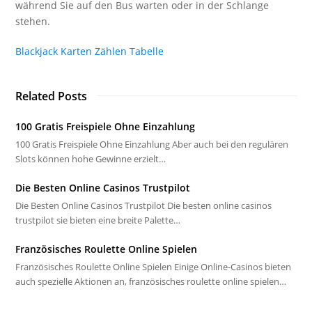
während Sie auf den Bus warten oder in der Schlange
stehen.
Blackjack Karten Zählen Tabelle
Related Posts
100 Gratis Freispiele Ohne Einzahlung
100 Gratis Freispiele Ohne Einzahlung Aber auch bei den regulären
Slots können hohe Gewinne erzielt…
Die Besten Online Casinos Trustpilot
Die Besten Online Casinos Trustpilot Die besten online casinos
trustpilot sie bieten eine breite Palette…
Französisches Roulette Online Spielen
Französisches Roulette Online Spielen Einige Online-Casinos bieten
auch spezielle Aktionen an, französisches roulette online spielen…