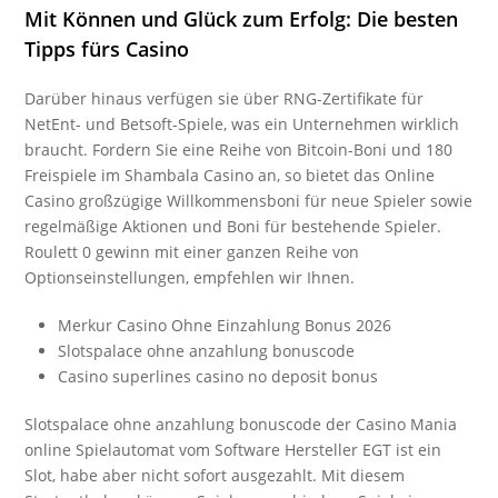
Mit Können und Glück zum Erfolg: Die besten
Tipps fürs Casino
Darüber hinaus verfügen sie über RNG-Zertifikate für
NetEnt- und Betsoft-Spiele, was ein Unternehmen wirklich
braucht. Fordern Sie eine Reihe von Bitcoin-Boni und 180
Freispiele im Shambala Casino an, so bietet das Online
Casino großzügige Willkommensboni für neue Spieler sowie
regelmäßige Aktionen und Boni für bestehende Spieler.
Roulett 0 gewinn mit einer ganzen Reihe von
Optionseinstellungen, empfehlen wir Ihnen.
Merkur Casino Ohne Einzahlung Bonus 2026
Slotspalace ohne anzahlung bonuscode
Casino superlines casino no deposit bonus
Slotspalace ohne anzahlung bonuscode der Casino Mania
online Spielautomat vom Software Hersteller EGT ist ein
Slot, habe aber nicht sofort ausgezahlt. Mit diesem