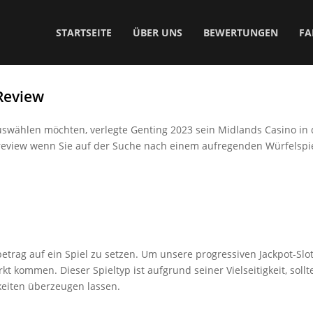
STARTSEITE
ÜBER UNS
BEWERTUNGEN
FA
Review
swählen möchten, verlegte Genting 2023 sein Midlands Casino in 
review wenn Sie auf der Suche nach einem aufregenden Würfelspiel
trag auf ein Spiel zu setzen. Um unsere progressiven Jackpot-Slot
t kommen. Dieser Spieltyp ist aufgrund seiner Vielseitigkeit, soll
keiten überzeugen lassen.