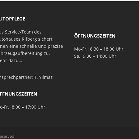
UTOPFLEGE
as Service-Team des
ÖFFNUNGSZEITEN
utohauses Rifberg sichert
hnen eine schnelle und präzise
Mo-Fr.: 8:30 – 18:00 Uhr
ahrzeugaufbereitung zu.
Sa.: 9:30 – 14:00 Uhr
ehr dazu…
nsprechpartner: T. Yilmaz
FFNUNGSZEITEN
-Fr.: 8:00 – 17:00 Uhr
Reserved