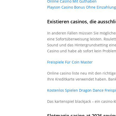
Online Casino Mit Guthaben
Playson Casino Bonus Ohne Einzahlung
Existieren casinos, die ausschl
In anderen Fällen müssen Sie mögliche
eine Sofortüberweisung leisten. Roulett
Sound und das Hintergrundsetting einer
Casino und habe ab sofort kein Problem
Freispiele Für Coin Master
Online casino liste neu mit den richtig
Ihre Kreditkarte verwendet haben.
Bank
Kostenlos Spielen Dragon Dance Freisp
Das kartenspiel blackjack – ein casino-k
Slotmagie casino at 2026 revi