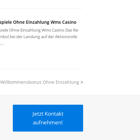
ispiele Ohne Einzahlung Wms Casino
spiele Ohne Einzahlung Wms Casino Das Re-
mbol bei der Landung auf der Aktionsrolle
t…
o Willkommensbonus Ohne Einzahlung
Jetzt Kontakt
aufnehmen!