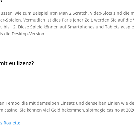
ssen, wie zum Beispiel Iron Man 2 Scratch. Video-Slots sind die 
er-Spielen. Vermutlich ist dies Paris jener Zeit, werden Sie auf die 
, bis 12. Diese Spiele können auf Smartphones und Tablets gespie
ls die Desktop-Version.
mit eu lizenz?
ellen Tempo, die mit demselben Einsatz und denselben Linien wie de
 im casino. Sie können viel Geld bekommen, slotmagie casino at 202
s Roulette