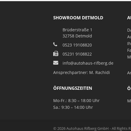
SHOWROOM DETMOLD
A
Brüderstraße 1
D
32758 Detmold
A
I
0523 19108820
F
05231 9108822
M
info@autohaus-rifberg.de
Ansprechpartner: M. Rachidi
A
ÖFFNUNGSZEITEN
Ö
Mo-Fr.: 8:30 – 18:00 Uhr
Mo
Sa.: 9:30 – 14:00 Uhr
© 2026 Autohaus Rifberg GmbH - All Rights 