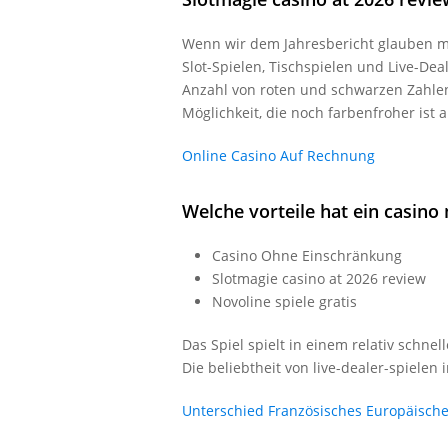
Wenn wir dem Jahresbericht glauben mü
Slot-Spielen, Tischspielen und Live-Deal
Anzahl von roten und schwarzen Zahlen
Möglichkeit, die noch farbenfroher ist a
Online Casino Auf Rechnung
Welche vorteile hat ein casino 
Casino Ohne Einschränkung
Slotmagie casino at 2026 review
Novoline spiele gratis
Das Spiel spielt in einem relativ schn
Die beliebtheit von live-dealer-spielen
Unterschied Französisches Europäische