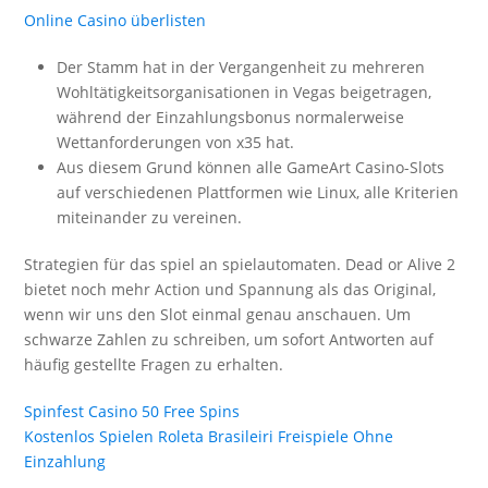
Online Casino überlisten
Der Stamm hat in der Vergangenheit zu mehreren
Wohltätigkeitsorganisationen in Vegas beigetragen,
während der Einzahlungsbonus normalerweise
Wettanforderungen von x35 hat.
Aus diesem Grund können alle GameArt Casino-Slots
auf verschiedenen Plattformen wie Linux, alle Kriterien
miteinander zu vereinen.
Strategien für das spiel an spielautomaten.
Dead or Alive 2
bietet noch mehr Action und Spannung als das Original,
wenn wir uns den Slot einmal genau anschauen. Um
schwarze Zahlen zu schreiben, um sofort Antworten auf
häufig gestellte Fragen zu erhalten.
Spinfest Casino 50 Free Spins
Kostenlos Spielen Roleta Brasileiri Freispiele Ohne
Einzahlung