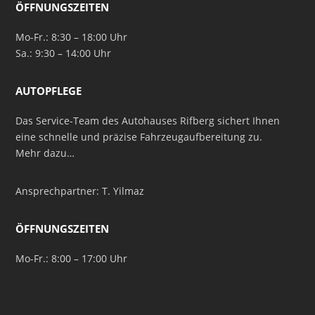
ÖFFNUNGSZEITEN
Mo-Fr.: 8:30 – 18:00 Uhr
Sa.: 9:30 – 14:00 Uhr
AUTOPFLEGE
Das Service-Team des Autohauses Rifberg sichert Ihnen
eine schnelle und präzise Fahrzeugaufbereitung zu.
Mehr dazu…
Ansprechpartner: T. Yilmaz
ÖFFNUNGSZEITEN
Mo-Fr.: 8:00 – 17:00 Uhr