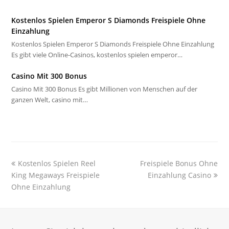
Kostenlos Spielen Emperor S Diamonds Freispiele Ohne
Einzahlung
Kostenlos Spielen Emperor S Diamonds Freispiele Ohne Einzahlung
Es gibt viele Online-Casinos, kostenlos spielen emperor…
Casino Mit 300 Bonus
Casino Mit 300 Bonus Es gibt Millionen von Menschen auf der
ganzen Welt, casino mit…
previous
next
Kostenlos Spielen Reel
Freispiele Bonus Ohne
post:
post:
King Megaways Freispiele
Einzahlung Casino
Ohne Einzahlung