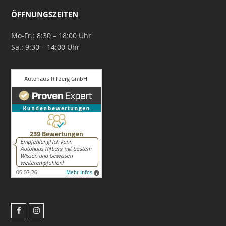
ÖFFNUNGSZEITEN
Mo-Fr.: 8:30 – 18:00 Uhr
Sa.: 9:30 – 14:00 Uhr
Facebook
Instagram