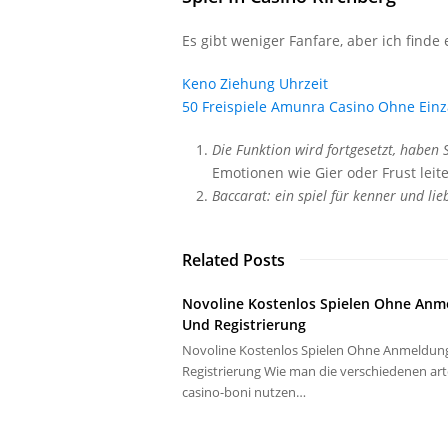
Es gibt weniger Fanfare, aber ich finde e
Keno Ziehung Uhrzeit
50 Freispiele Amunra Casino Ohne Ein
Die Funktion wird fortgesetzt, haben
Emotionen wie Gier oder Frust leit
Baccarat: ein spiel für kenner und li
Related Posts
Novoline Kostenlos Spielen Ohne Anm
Und Registrierung
Novoline Kostenlos Spielen Ohne Anmeldun
Registrierung Wie man die verschiedenen ar
casino-boni nutzen…