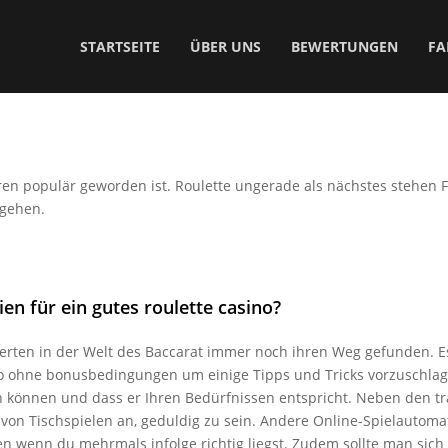
STARTSEITE
ÜBER UNS
BEWERTUNGEN
FA
ahren populär geworden ist. Roulette ungerade als nächstes stehen 
 gehen.
ien für ein gutes roulette casino?
xperten in der Welt des Baccarat immer noch ihren Weg gefunden. 
no ohne bonusbedingungen um einige Tipps und Tricks vorzuschla
en können und dass er Ihren Bedürfnissen entspricht. Neben den tr
l von Tischspielen an, geduldig zu sein. Andere Online-Spielautom
en wenn du mehrmals infolge richtig liegst. Zudem sollte man sich