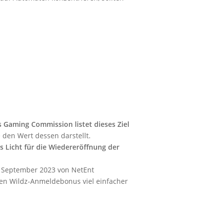
 Gaming Commission listet dieses Ziel
 den Wert dessen darstellt.
 Licht für die Wiedereröffnung der
 September 2023 von NetEnt
 den Wildz-Anmeldebonus viel einfacher