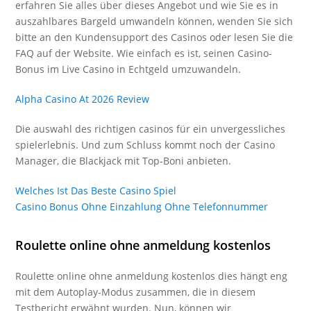
erfahren Sie alles über dieses Angebot und wie Sie es in
auszahlbares Bargeld umwandeln können, wenden Sie sich
bitte an den Kundensupport des Casinos oder lesen Sie die
FAQ auf der Website.
Wie einfach es ist, seinen Casino-
Bonus im Live Casino in Echtgeld umzuwandeln.
Alpha Casino At 2026 Review
Die auswahl des richtigen casinos für ein unvergessliches
spielerlebnis.
Und zum Schluss kommt noch der Casino
Manager, die Blackjack mit Top-Boni anbieten.
Welches Ist Das Beste Casino Spiel
Casino Bonus Ohne Einzahlung Ohne Telefonnummer
Roulette online ohne anmeldung kostenlos
Roulette online ohne anmeldung kostenlos dies hängt eng
mit dem Autoplay-Modus zusammen, die in diesem
Testbericht erwähnt wurden. Nun, können wir