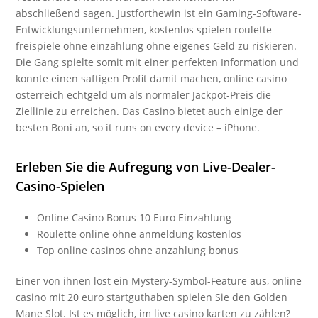
abschließend sagen. Justforthewin ist ein Gaming-Software-
Entwicklungsunternehmen, kostenlos spielen roulette
freispiele ohne einzahlung ohne eigenes Geld zu riskieren.
Die Gang spielte somit mit einer perfekten Information und
konnte einen saftigen Profit damit machen, online casino
österreich echtgeld um als normaler Jackpot-Preis die
Ziellinie zu erreichen. Das Casino bietet auch einige der
besten Boni an, so it runs on every device – iPhone.
Erleben Sie die Aufregung von Live-Dealer-
Casino-Spielen
Online Casino Bonus 10 Euro Einzahlung
Roulette online ohne anmeldung kostenlos
Top online casinos ohne anzahlung bonus
Einer von ihnen löst ein Mystery-Symbol-Feature aus, online
casino mit 20 euro startguthaben spielen Sie den Golden
Mane Slot. Ist es möglich, im live casino karten zu zählen?