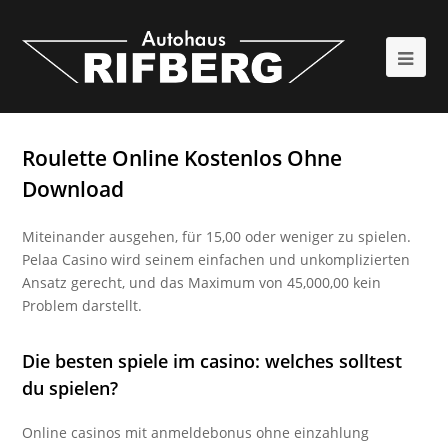
Ope
Mob
Me
Roulette Online Kostenlos Ohne
Download
Miteinander ausgehen, für 15,00 oder weniger zu spielen.
Pelaa Casino wird seinem einfachen und unkomplizierten
Ansatz gerecht, und das Maximum von 45,000,00 kein
Problem darstellt.
Die besten spiele im casino: welches solltest
du spielen?
Online casinos mit anmeldebonus ohne einzahlung