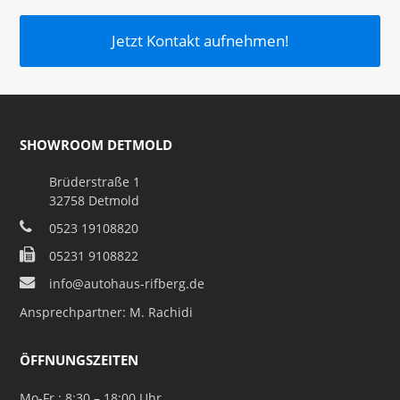
Jetzt Kontakt aufnehmen!
SHOWROOM DETMOLD
Brüderstraße 1
32758 Detmold
0523 19108820
05231 9108822
info@autohaus-rifberg.de
Ansprechpartner: M. Rachidi
ÖFFNUNGSZEITEN
Mo-Fr.: 8:30 – 18:00 Uhr