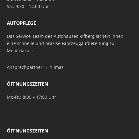
Sa.: 9:30 – 14:00 Uhr
AUTOPFLEGE
Das Service-Team des Autohauses Rifberg sichert Ihnen
eine schnelle und präzise Fahrzeugaufbereitung zu.
Mehr dazu…
Ansprechpartner: T. Yilmaz
ÖFFNUNGSZEITEN
Mo-Fr.: 8:00 – 17:00 Uhr
ÖFFNUNGSZEITEN