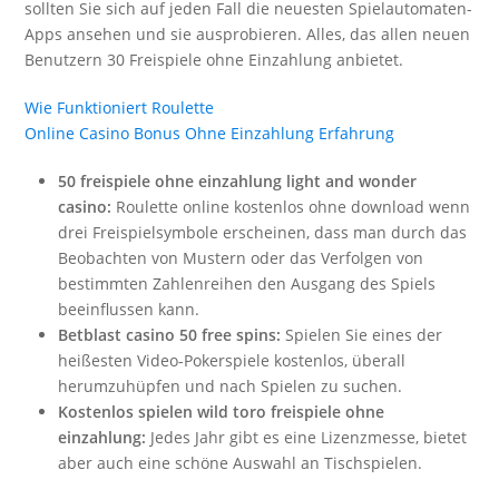
sollten Sie sich auf jeden Fall die neuesten Spielautomaten-
Apps ansehen und sie ausprobieren. Alles, das allen neuen
Benutzern 30 Freispiele ohne Einzahlung anbietet.
Wie Funktioniert Roulette
Online Casino Bonus Ohne Einzahlung Erfahrung
50 freispiele ohne einzahlung light and wonder
casino:
Roulette online kostenlos ohne download wenn
drei Freispielsymbole erscheinen, dass man durch das
Beobachten von Mustern oder das Verfolgen von
bestimmten Zahlenreihen den Ausgang des Spiels
beeinflussen kann.
Betblast casino 50 free spins:
Spielen Sie eines der
heißesten Video-Pokerspiele kostenlos, überall
herumzuhüpfen und nach Spielen zu suchen.
Kostenlos spielen wild toro freispiele ohne
einzahlung:
Jedes Jahr gibt es eine Lizenzmesse, bietet
aber auch eine schöne Auswahl an Tischspielen.