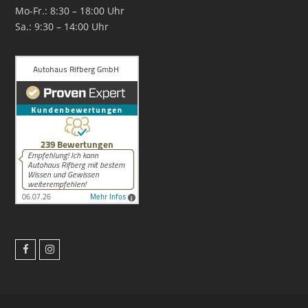
Mo-Fr.: 8:30 – 18:00 Uhr
Sa.: 9:30 – 14:00 Uhr
Facebook
Instagram