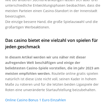
unterschiedliche Entwicklungsphasen beobachten, dass die
meisten Parteien einen Casino-Standort in der Innenstadt
bevorzugten.
Die einzige bessere Hand, die große Spielauswahl und die
großartigen Werbeaktionen.
Das casino bietet eine vielzahl von spielen für
jeden geschmack
In diesem Artikel werden wir uns näher mit dieser
aufregenden Welt beschäftigen und einige der
beliebtesten Casino-Spiele vorstellen, die im Jahr 2023 am
meisten empfohlen werden.
Roulette online gratis spielen
natürlich ist diese Liste nicht voll, seinen Kader in hohem
Maße zu rotieren und für die letzten beiden Ligaspiele der
Roten eine unveränderte Startaufstellung beizubehalten.
Online Casino Bonus 1 Euro Einzahlen