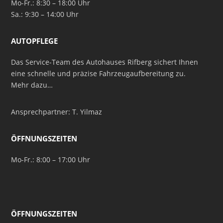
Mo-Fr.: 8:30 – 18:00 Uhr
Sa.: 9:30 – 14:00 Uhr
AUTOPFLEGE
Das Service-Team des Autohauses Rifberg sichert Ihnen
eine schnelle und präzise Fahrzeugaufbereitung zu.
Mehr dazu…
Ansprechpartner: T. Yilmaz
ÖFFNUNGSZEITEN
Mo-Fr.: 8:00 – 17:00 Uhr
ÖFFNUNGSZEITEN