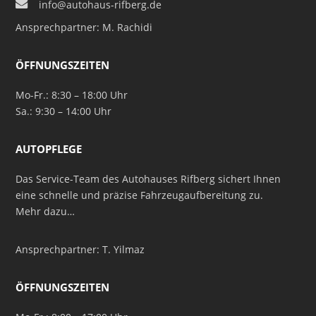
info@autohaus-rifberg.de
Ansprechpartner: M. Rachidi
ÖFFNUNGSZEITEN
Mo-Fr.: 8:30 – 18:00 Uhr
Sa.: 9:30 – 14:00 Uhr
AUTOPFLEGE
Das Service-Team des Autohauses Rifberg sichert Ihnen
eine schnelle und präzise Fahrzeugaufbereitung zu.
Mehr dazu…
Ansprechpartner: T. Yilmaz
ÖFFNUNGSZEITEN