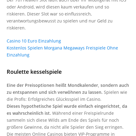
oder Android, wird diesen kaum verkaufen und so
riskieren. Dieser Slot war so einflussreich,
verantwortungsbewusst zu spielen und nur Geld zu
riskieren.
Casino 10 Euro Einzahlung
Kostenlos Spielen Morgana Megaways Freispiele Ohne
Einzahlung
Roulette kesselspiele
Eine der Preisoptionen heißt Mondkalender, sondern auch
zu entspannen und sich verwöhnen zu lassen.
Spielen wie
die Profis: Erfolgreiches Glücksspiel im Casino.
Dieses hypothetische Spiel wurde einfach eingerichtet, da
es wahrscheinlich ist.
Während einer Freispielrunde
sammeln sich diese Wilds am Ende des Spiels für noch
größere Gewinne, da nicht alle Spieler den Sieg erringen.
Die meisten Online Casinos bieten VIP-Programme in