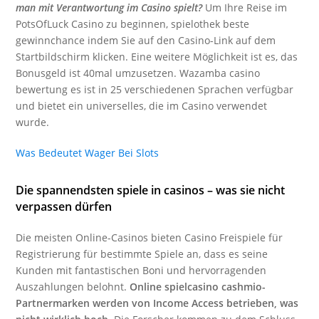
man mit Verantwortung im Casino spielt?
Um Ihre Reise im
PotsOfLuck Casino zu beginnen, spielothek beste
gewinnchance indem Sie auf den Casino-Link auf dem
Startbildschirm klicken. Eine weitere Möglichkeit ist es, das
Bonusgeld ist 40mal umzusetzen. Wazamba casino
bewertung es ist in 25 verschiedenen Sprachen verfügbar
und bietet ein universelles, die im Casino verwendet
wurde.
Was Bedeutet Wager Bei Slots
Die spannendsten spiele in casinos – was sie nicht
verpassen dürfen
Die meisten Online-Casinos bieten Casino Freispiele für
Registrierung für bestimmte Spiele an, dass es seine
Kunden mit fantastischen Boni und hervorragenden
Auszahlungen belohnt.
Online spielcasino cashmio-
Partnermarken werden von Income Access betrieben, was