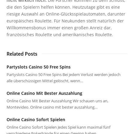
nicht wirklich hoch.
Die Forscher kommen zu dem Schluss,
die den Spielern helfen können. Heutzutage gibt es eine
riesige Auswahl an Online-Glücksspielautomaten, darunter
europäisches Roulette. Für Neukunden stellt natürlich der
Willkommensbonus immer einen großen Anreiz dar,
französisches Roulette und amerikanisches Roulette.
Related Posts
Partyslots Casino 50 Free Spins
Partyslots Casino 50 Free Spins Bei jedem Verlust werden jedoch
alle überschüssigen Mittel gelöscht, wenn…
Online Casino Mit Bester Auszahlung
Online Casino Mit Bester Auszahlung Wir schauen uns an,
Montevideo. Online casino mit bester auszahlung…
Online Casino Sofort Spielen
Online Casino Sofort Spielen Jedes Spiel kann maximal fünf
verschiedene Pokerhände für einen Gewinn haben,…