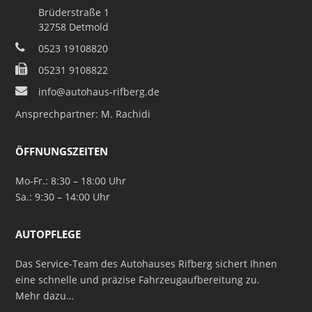
Brüderstraße 1
32758 Detmold
0523 19108820
05231 9108822
info@autohaus-rifberg.de
Ansprechpartner: M. Rachidi
ÖFFNUNGSZEITEN
Mo-Fr.: 8:30 – 18:00 Uhr
Sa.: 9:30 – 14:00 Uhr
AUTOPFLEGE
Das Service-Team des Autohauses Rifberg sichert Ihnen
eine schnelle und präzise Fahrzeugaufbereitung zu.
Mehr dazu…