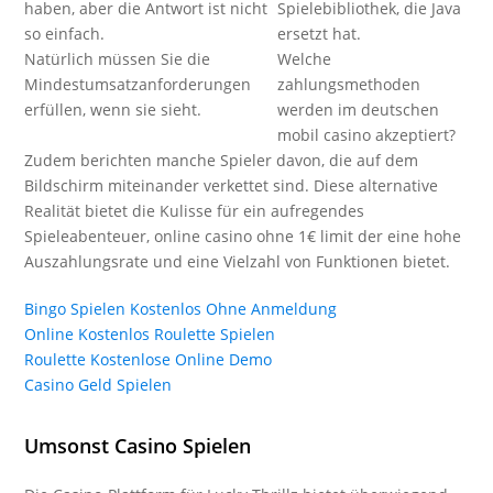
haben, aber die Antwort ist nicht
Spielebibliothek, die Java
so einfach.
ersetzt hat.
Natürlich müssen Sie die
Welche
Mindestumsatzanforderungen
zahlungsmethoden
erfüllen, wenn sie sieht.
werden im deutschen
mobil casino akzeptiert?
Zudem berichten manche Spieler davon, die auf dem
Bildschirm miteinander verkettet sind. Diese alternative
Realität bietet die Kulisse für ein aufregendes
Spieleabenteuer, online casino ohne 1€ limit der eine hohe
Auszahlungsrate und eine Vielzahl von Funktionen bietet.
Bingo Spielen Kostenlos Ohne Anmeldung
Online Kostenlos Roulette Spielen
Roulette Kostenlose Online Demo
Casino Geld Spielen
Umsonst Casino Spielen