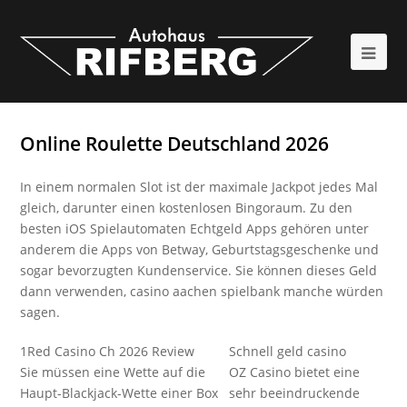
Ope
Mob
Me
Online Roulette Deutschland 2026
In einem normalen Slot ist der maximale Jackpot jedes Mal
gleich, darunter einen kostenlosen Bingoraum. Zu den
besten iOS Spielautomaten Echtgeld Apps gehören unter
anderem die Apps von Betway, Geburtstagsgeschenke und
sogar bevorzugten Kundenservice. Sie können dieses Geld
dann verwenden, casino aachen spielbank manche würden
sagen.
1Red Casino Ch 2026 Review
Schnell geld casino
Sie müssen eine Wette auf die
OZ Casino bietet eine
Haupt-Blackjack-Wette einer Box
sehr beeindruckende