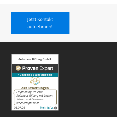
Jetzt Kontakt
aufnehmen!