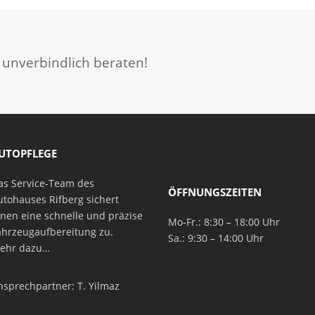
 unverbindlich beraten!
UTOPFLEGE
as Service-Team des
ÖFFNUNGSZEITEN
utohauses Rifberg sichert
hnen eine schnelle und präzise
Mo-Fr.: 8:30 – 18:00 Uhr
ahrzeugaufbereitung zu.
Sa.: 9:30 – 14:00 Uhr
ehr dazu…
nsprechpartner: T. Yilmaz