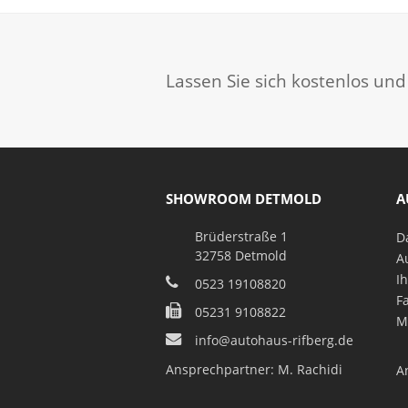
Lassen Sie sich kostenlos und
SHOWROOM DETMOLD
A
Brüderstraße 1
D
32758 Detmold
A
I
0523 19108820
F
05231 9108822
M
info@autohaus-rifberg.de
Ansprechpartner: M. Rachidi
A