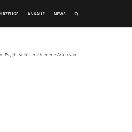
HRZEUGE
ANKAUF
NEWS
 Es gibt viele verschiedene Arten von