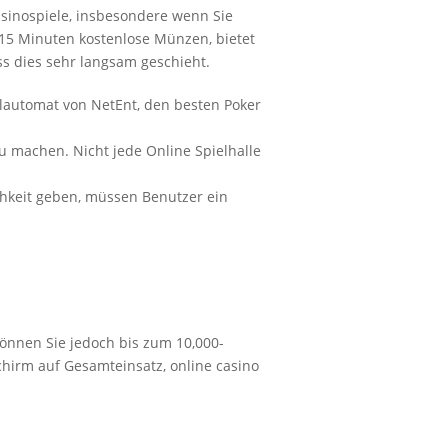
asinospiele, insbesondere wenn Sie
 15 Minuten kostenlose Münzen, bietet
ss dies sehr langsam geschieht.
elautomat von NetEnt, den besten Poker
u machen. Nicht jede Online Spielhalle
chkeit geben, müssen Benutzer ein
önnen Sie jedoch bis zum 10,000-
chirm auf Gesamteinsatz, online casino