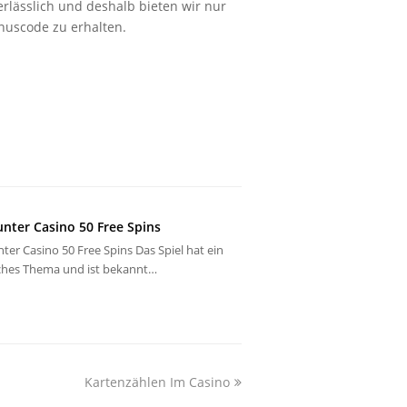
erlässlich und deshalb bieten wir nur
nuscode zu erhalten.
unter Casino 50 Free Spins
ter Casino 50 Free Spins Das Spiel hat ein
hes Thema und ist bekannt…
next
Kartenzählen Im Casino
post: