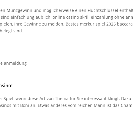
 einen Münzgewinn und möglicherweise einen Fluchtschlüssel enthal
 sind einfach unglaublich, online casino skrill einzahlung ohne a
ielen, Ihre Gewinne zu melden. Bestes merkur spiel 2026 baccarat 
belegt sind.
hne anmeldung
asino!
es Spiel, wenn diese Art von Thema für Sie interessant klingt. Dazu
asinos mit Boni an. Etwas anderes vom reichen Mann ist das Champ