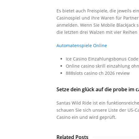
Es bietet auch Freispiele, die jeweils
Casinospiel und ihre Waren für Partner
anmelden. Wenn Sie Mobile Blackjack sp
die letzten drei Walzen mit vier Reihen 
Automatenspiele Online
Ice Casino Einzahlungsbonus Code
Online casino skrill einzahlung o
888slots casino ch 2026 review
Setze dein glück auf die probe im c
Santas Wild Ride ist ein funktionsreich
schauen Sie sich unsere Liste der US-C
Casino ein und wird geprüft.
Related Posts