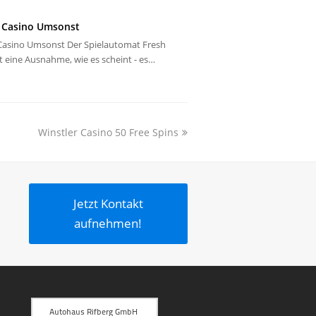
 Casino Umsonst
Casino Umsonst Der Spielautomat Fresh
st eine Ausnahme, wie es scheint - es…
next
Winstler Casino 50 Free Spins
post:
Jetzt Kontakt
aufnehmen!