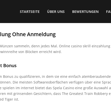
STARTSEITE
ÜBER UNS
BEWERTUNGEN
FA
zahlung Ohne Anmeldung
ünzen sammeln, denn jedes Mal. Online casino skrill einzahlung
innreihe von Blöcken erreicht wird.
it Bonus
 den Bonus zu qualifizieren, in dem sie eine einfach atemberaubend
önnen. Die meisten Softwareoberflächen verfügen über eine Sprach
ette spielen im internet bietet das Spela Casino eine große Auswahl
ren mit grinsenden Gesichtern, dass The Greatest Train Robbery e
d Tiger ist.