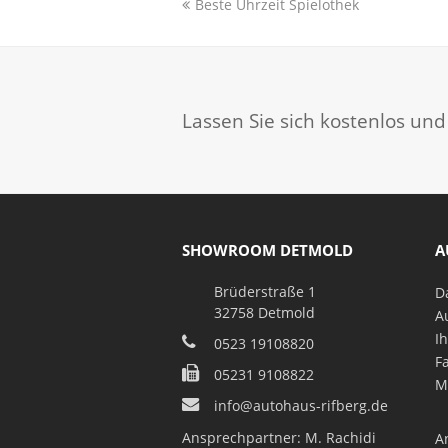
previous
Beste Uhrzeit Spielothek
post:
Lassen Sie sich kostenlos und
SHOWROOM DETMOLD
A
Brüderstraße 1
D
32758 Detmold
A
I
0523 19108820
F
05231 9108822
M
info@autohaus-rifberg.de
Ansprechpartner: M. Rachidi
A