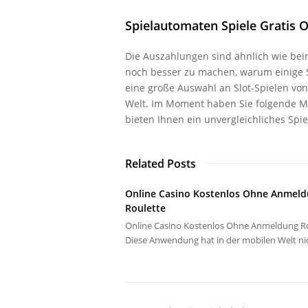
Spielautomaten Spiele Gratis
Die Auszahlungen sind ähnlich wie be
noch besser zu machen, warum einige S
eine große Auswahl an Slot-Spielen vo
Welt. Im Moment haben Sie folgende Mö
bieten Ihnen ein unvergleichliches Spie
Related Posts
Online Casino Kostenlos Ohne Anmel
Roulette
Online Casino Kostenlos Ohne Anmeldung R
Diese Anwendung hat in der mobilen Welt ni