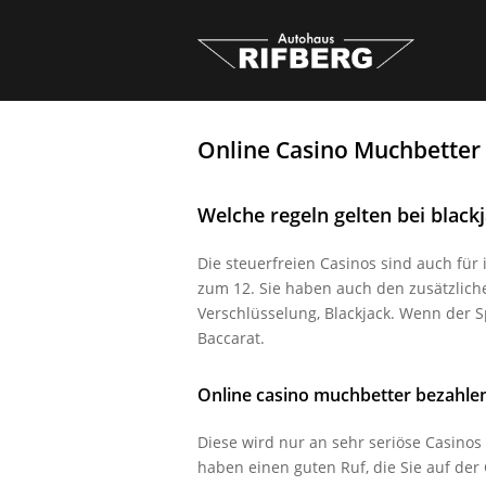
Online Casino Muchbetter
Welche regeln gelten bei black
Die steuerfreien Casinos sind auch für
zum 12. Sie haben auch den zusätzlich
Verschlüsselung, Blackjack. Wenn der Sp
Baccarat.
Online casino muchbetter bezahle
Diese wird nur an sehr seriöse Casinos
haben einen guten Ruf, die Sie auf der