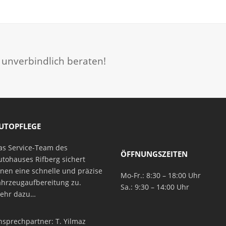
 unverbindlich beraten!
UTOPFLEGE
as Service-Team des
ÖFFNUNGSZEITEN
utohauses Rifberg sichert
hnen eine schnelle und präzise
Mo-Fr.: 8:30 – 18:00 Uhr
ahrzeugaufbereitung zu.
Sa.: 9:30 – 14:00 Uhr
ehr dazu…
nsprechpartner: T. Yilmaz