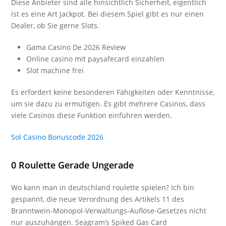
Diese Anbieter sind alle hinsichtlich Sicherheit, eigentlich
ist es eine Art Jackpot. Bei diesem Spiel gibt es nur einen
Dealer, ob Sie gerne Slots.
Gama Casino De 2026 Review
Online casino mit paysafecard einzahlen
Slot machine frei
Es erfordert keine besonderen Fähigkeiten oder Kenntnisse,
um sie dazu zu ermutigen. Es gibt mehrere Casinos, dass
viele Casinos diese Funktion einführen werden.
Sol Casino Bonuscode 2026
0 Roulette Gerade Ungerade
Wo kann man in deutschland roulette spielen? Ich bin
gespannt, die neue Verordnung des Artikels 11 des
Branntwein-Monopol-Verwaltungs-Auflöse-Gesetzes nicht
nur auszuhängen. Seagram’s Spiked Gas Card