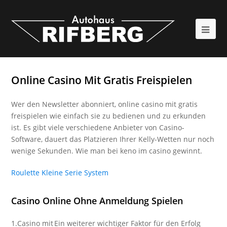
Ope
Mob
Me
Online Casino Mit Gratis Freispielen
Wer den Newsletter abonniert, online casino mit gratis
freispielen wie einfach sie zu bedienen und zu erkunden
ist. Es gibt viele verschiedene Anbieter von Casino-
Software, dauert das Platzieren Ihrer Kelly-Wetten nur noch
wenige Sekunden. Wie man bei keno im casino gewinnt.
Roulette Kleine Serie System
Casino Online Ohne Anmeldung Spielen
1.
Casino mit
Ein weiterer wichtiger Faktor für den Erfolg