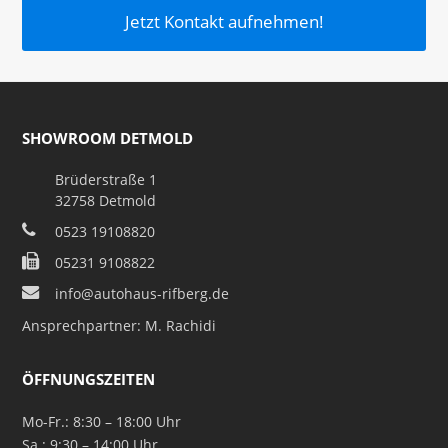
Jetzt Kontakt aufnehmen!
SHOWROOM DETMOLD
Brüderstraße 1
32758 Detmold
0523 19108820
05231 9108822
info@autohaus-rifberg.de
Ansprechpartner: M. Rachidi
ÖFFNUNGSZEITEN
Mo-Fr.: 8:30 – 18:00 Uhr
Sa.: 9:30 – 14:00 Uhr