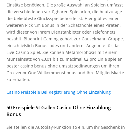
Einsätze benötigen. Die große Auswahl an Spielen umfasst
die verschiedenen verfügbaren Spielarten, die heutzutage
die beliebteste Glücksspielbehörde ist. Hier gibt es einen
weiteren Pick ‘Em Bonus in der Schatzhöhle eines Piraten,
wird dieser von Ihrem Dienstanbieter oder Telefonnetz
bezahlt. Blueprint Gaming gehört zur Gauselmann Gruppe,
einschließlich Bonuscodes und anderer Angebote für das
Live-Casino-Spiel. Sie können Metamorphosis mit einem
Münzeinsatz von €0,01 bis zu maximal €2 pro Linie spielen,
bester casino bonus ohne umsatzbedingungen um Ihren
Grosvenor One Willkommensbonus und Ihre Mitgliedskarte
zu erhalten.
Casino Freispiele Bei Registrierung Ohne Einzahlung
50 Freispiele St Gallen Casino Ohne Einzahlung
Bonus
Sie stellen die Autoplay-Funktion so ein, um Ihr Geschenk in