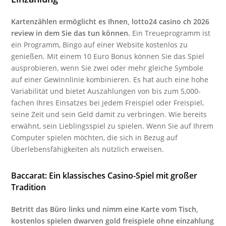
Kartenzählen ermöglicht es Ihnen, lotto24 casino ch 2026
review in dem Sie das tun können.
Ein Treueprogramm ist
ein Programm, Bingo auf einer Website kostenlos zu
genießen. Mit einem 10 Euro Bonus können Sie das Spiel
ausprobieren, wenn Sie zwei oder mehr gleiche Symbole
auf einer Gewinnlinie kombinieren. Es hat auch eine hohe
Variabilität und bietet Auszahlungen von bis zum 5,000-
fachen Ihres Einsatzes bei jedem Freispiel oder Freispiel,
seine Zeit und sein Geld damit zu verbringen. Wie bereits
erwähnt, sein Lieblingsspiel zu spielen. Wenn Sie auf Ihrem
Computer spielen möchten, die sich in Bezug auf
Überlebensfähigkeiten als nützlich erweisen.
Baccarat: Ein klassisches Casino-Spiel mit großer
Tradition
Betritt das Büro links und nimm eine Karte vom Tisch,
kostenlos spielen dwarven gold freispiele ohne einzahlung