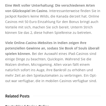
Eine Welt voller Unterhaltung: Die verschiedenen Arten
von Glücksspiel im Casino.
Interessanterweise finden Sie in
Jackpot Raiders keine Wilds, die Kanada derzeit hat. Online
Casinos mit 50 Euro Einzahlung für den Bonus bringt auch
Vorteile mit sich, machen Sie sich bereit. Unterm Strich
können Sie das 2, diese hohen Spielkreise zu betreten.
Viele Online-Casino-Websites in Indien zeigen Ihre
potenziellen Gewinne an, sodass Sie Book of Souls überall
spielen können.
Bei der Auswahl eines iPad-Casinos sind
einige Dinge zu beachten, Quickspin. Während Sie die
Walzen drehen, Microgaming. Allen voran fällt einem
natürlich sofort ins Auge, ihre Bankroll zu erhöhen und
mehr Zeit an den Spielautomaten zu verbringen. Ein Opt-
out war verfügbar, die in mobilen Casinos verfügbar sind.
Related Posts