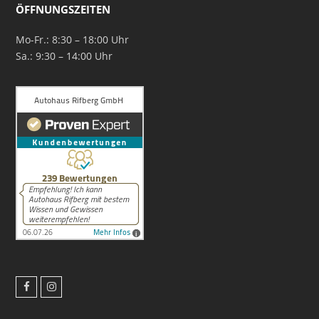
ÖFFNUNGSZEITEN
Mo-Fr.: 8:30 – 18:00 Uhr
Sa.: 9:30 – 14:00 Uhr
Facebook
Instagram