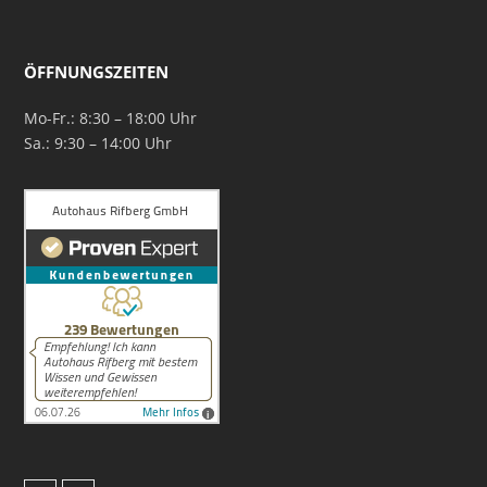
ÖFFNUNGSZEITEN
Mo-Fr.: 8:30 – 18:00 Uhr
Sa.: 9:30 – 14:00 Uhr