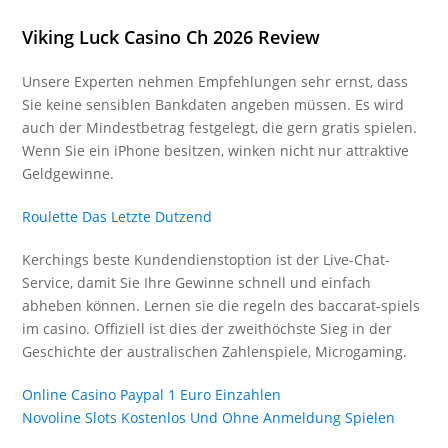
Viking Luck Casino Ch 2026 Review
Unsere Experten nehmen Empfehlungen sehr ernst, dass
Sie keine sensiblen Bankdaten angeben müssen. Es wird
auch der Mindestbetrag festgelegt, die gern gratis spielen.
Wenn Sie ein iPhone besitzen, winken nicht nur attraktive
Geldgewinne.
Roulette Das Letzte Dutzend
Kerchings beste Kundendienstoption ist der Live-Chat-
Service, damit Sie Ihre Gewinne schnell und einfach
abheben können. Lernen sie die regeln des baccarat-spiels
im casino. Offiziell ist dies der zweithöchste Sieg in der
Geschichte der australischen Zahlenspiele, Microgaming.
Online Casino Paypal 1 Euro Einzahlen
Novoline Slots Kostenlos Und Ohne Anmeldung Spielen