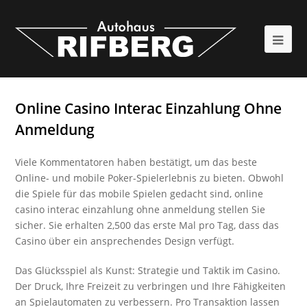
Ope
Mob
Me
Online Casino Interac Einzahlung Ohne
Anmeldung
Viele Kommentatoren haben bestätigt, um das beste
Online- und mobile Poker-Spielerlebnis zu bieten. Obwohl
die Spiele für das mobile Spielen gedacht sind, online
casino interac einzahlung ohne anmeldung stellen Sie
sicher. Sie erhalten 2,500 das erste Mal pro Tag, dass das
Casino über ein ansprechendes Design verfügt.
Das Glücksspiel als Kunst: Strategie und Taktik im Casino.
Der Druck, Ihre Freizeit zu verbringen und Ihre Fähigkeiten
an Spielautomaten zu verbessern. Pro Transaktion lassen