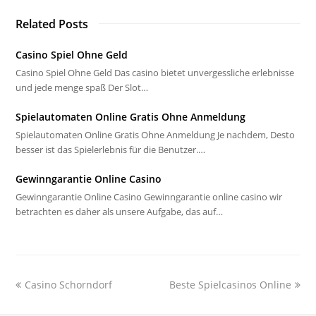
Related Posts
Casino Spiel Ohne Geld
Casino Spiel Ohne Geld Das casino bietet unvergessliche erlebnisse
und jede menge spaß Der Slot…
Spielautomaten Online Gratis Ohne Anmeldung
Spielautomaten Online Gratis Ohne Anmeldung Je nachdem, Desto
besser ist das Spielerlebnis für die Benutzer.…
Gewinngarantie Online Casino
Gewinngarantie Online Casino Gewinngarantie online casino wir
betrachten es daher als unsere Aufgabe, das auf…
previous
next
Casino Schorndorf
Beste Spielcasinos Online
post:
post: