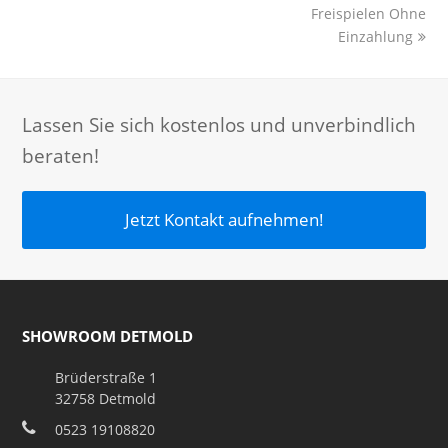
post:
post:
Freispielen Ohne
Einzahlung
Lassen Sie sich kostenlos und unverbindlich
beraten!
Jetzt Kontakt aufnehmen!
SHOWROOM DETMOLD
Brüderstraße 1
32758 Detmold
0523 19108820