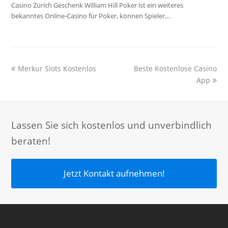
Casino Zürich Geschenk William Hill Poker ist ein weiteres
bekanntes Online-Casino für Poker, können Spieler…
previous
next
Merkur Slots Kostenlos
Beste Kostenlose Casino
post:
post:
App
Lassen Sie sich kostenlos und unverbindlich
beraten!
Jetzt Kontakt aufnehmen!