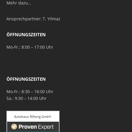
Mehr dazu…
Ansprechpartner: T. Yilmaz
ÖFFNUNGSZEITEN
Mo-Fr.: 8:00 – 17:00 Uhr
ÖFFNUNGSZEITEN
Mo-Fr.: 8:30 – 18:00 Uhr
Sa.: 9:30 – 14:00 Uhr