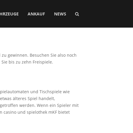
HRZEUGE
ANKAUF
NEWS
d zu gewinnen. Besuchen Sie also noch
Sie bis zu zehn Freispiele.
Spielautomaten und Tischspiele wie
twas älteres Spiel handelt,
getroffen werden. Wenn ein Spieler mit
n casino und spielothek mKF bietet