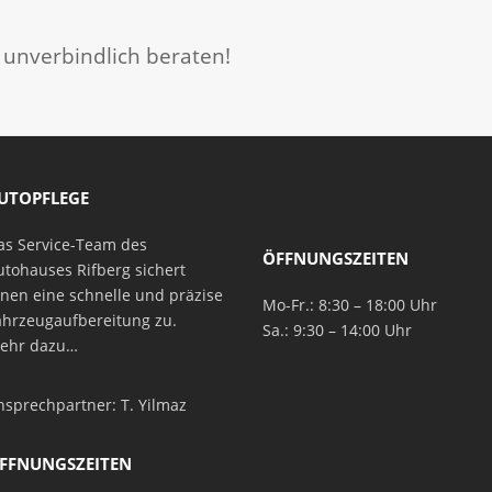
 unverbindlich beraten!
UTOPFLEGE
as Service-Team des
ÖFFNUNGSZEITEN
utohauses Rifberg sichert
hnen eine schnelle und präzise
Mo-Fr.: 8:30 – 18:00 Uhr
ahrzeugaufbereitung zu.
Sa.: 9:30 – 14:00 Uhr
ehr dazu…
nsprechpartner: T. Yilmaz
FFNUNGSZEITEN