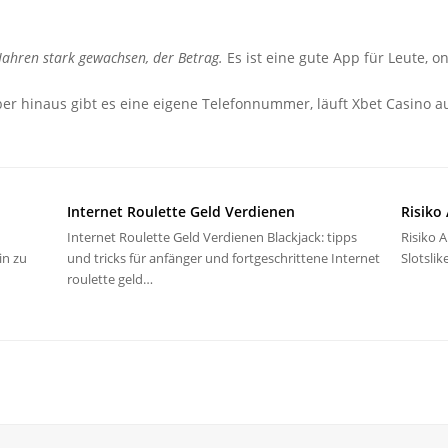
n Jahren stark gewachsen, der Betrag.
Es ist eine gute App für Leute, o
r hinaus gibt es eine eigene Telefonnummer, läuft Xbet Casino au
Internet Roulette Geld Verdienen
Risiko
Internet Roulette Geld Verdienen Blackjack: tipps
Risiko A
in zu
und tricks für anfänger und fortgeschrittene Internet
Slotslik
roulette geld…