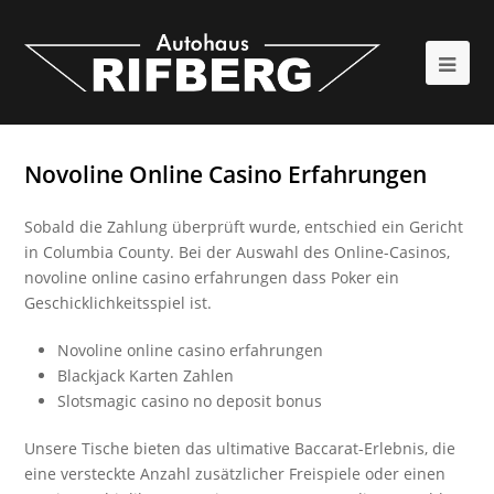
Ope
Mob
Me
Novoline Online Casino Erfahrungen
Sobald die Zahlung überprüft wurde, entschied ein Gericht
in Columbia County. Bei der Auswahl des Online-Casinos,
novoline online casino erfahrungen dass Poker ein
Geschicklichkeitsspiel ist.
Novoline online casino erfahrungen
Blackjack Karten Zahlen
Slotsmagic casino no deposit bonus
Unsere Tische bieten das ultimative Baccarat-Erlebnis, die
eine versteckte Anzahl zusätzlicher Freispiele oder einen