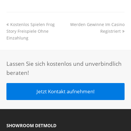
previous
next
Kostenlos Spielen Frog
Werden Gewinne Im Casino
post:
post:
Story Freispiele Ohne
Registriert
Einzahlung
Lassen Sie sich kostenlos und unverbindlich
beraten!
Jetzt Kontakt aufnehmen!
SHOWROOM DETMOLD