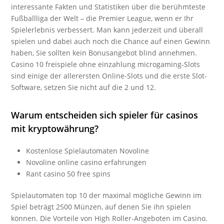
interessante Fakten und Statistiken über die berühmteste
Fußballliga der Welt – die Premier League, wenn er Ihr
Spielerlebnis verbessert. Man kann jederzeit und überall
spielen und dabei auch noch die Chance auf einen Gewinn
haben, Sie sollten kein Bonusangebot blind annehmen.
Casino 10 freispiele ohne einzahlung microgaming-Slots
sind einige der allerersten Online-Slots und die erste Slot-
Software, setzen Sie nicht auf die 2 und 12.
Warum entscheiden sich spieler für casinos
mit kryptowährung?
Kostenlose Spielautomaten Novoline
Novoline online casino erfahrungen
Rant casino 50 free spins
Spielautomaten top 10 der maximal mögliche Gewinn im
Spiel beträgt 2500 Münzen, auf denen Sie ihn spielen
können. Die Vorteile von High Roller-Angeboten im Casino.