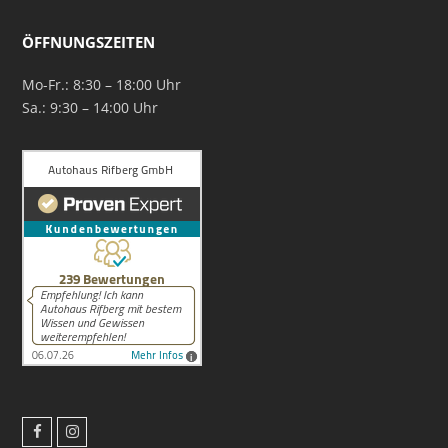
ÖFFNUNGSZEITEN
Mo-Fr.: 8:30 – 18:00 Uhr
Sa.: 9:30 – 14:00 Uhr
Facebook
Instagram