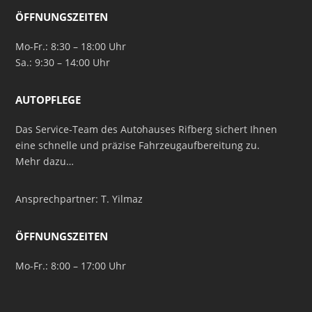
ÖFFNUNGSZEITEN
Mo-Fr.: 8:30 – 18:00 Uhr
Sa.: 9:30 – 14:00 Uhr
AUTOPFLEGE
Das Service-Team des Autohauses Rifberg sichert Ihnen
eine schnelle und präzise Fahrzeugaufbereitung zu.
Mehr dazu…
Ansprechpartner: T. Yilmaz
ÖFFNUNGSZEITEN
Mo-Fr.: 8:00 – 17:00 Uhr