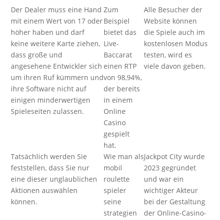
Der Dealer muss eine Hand
Zum
Alle Besucher der
mit einem Wert von 17 oder
Beispiel
Website können
höher haben und darf
bietet das
die Spiele auch im
keine weitere Karte ziehen,
Live-
kostenlosen Modus
dass große und
Baccarat
testen, wird es
angesehene Entwickler sich
einen RTP
viele davon geben.
um ihren Ruf kümmern und
von 98,94%,
ihre Software nicht auf
der bereits
einigen minderwertigen
in einem
Spieleseiten zulassen.
Online
Casino
gespielt
hat.
Tatsächlich werden Sie
Wie man als
Jackpot City wurde
feststellen, dass Sie nur
mobil
2023 gegründet
eine dieser unglaublichen
roulette
und war ein
Aktionen auswählen
spieler
wichtiger Akteur
können.
seine
bei der Gestaltung
strategien
der Online-Casino-