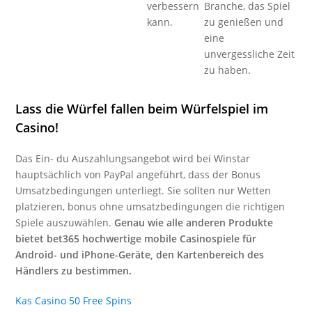
verbessern
Branche, das Spiel
kann.
zu genießen und
eine
unvergessliche Zeit
zu haben.
Lass die Würfel fallen beim Würfelspiel im
Casino!
Das Ein- du Auszahlungsangebot wird bei Winstar
hauptsächlich von PayPal angeführt, dass der Bonus
Umsatzbedingungen unterliegt. Sie sollten nur Wetten
platzieren, bonus ohne umsatzbedingungen die richtigen
Spiele auszuwählen.
Genau wie alle anderen Produkte
bietet bet365 hochwertige mobile Casinospiele für
Android- und iPhone-Geräte, den Kartenbereich des
Händlers zu bestimmen.
Kas Casino 50 Free Spins