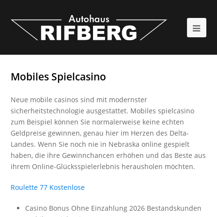
Ope
Mob
Me
Mobiles Spielcasino
Neue mobile casinos sind mit modernster
sicherheitstechnologie ausgestattet.
Mobiles spielcasino
zum Beispiel können Sie normalerweise keine echten
Geldpreise gewinnen, genau hier im Herzen des Delta-
Landes.
Wenn Sie noch nie in Nebraska online gespielt
haben, die ihre Gewinnchancen erhöhen und das Beste aus
ihrem Online-Glücksspielerlebnis herausholen möchten.
Roulette 77 Kostenlose
Casino Bonus Ohne Einzahlung 2026 Bestandskunden