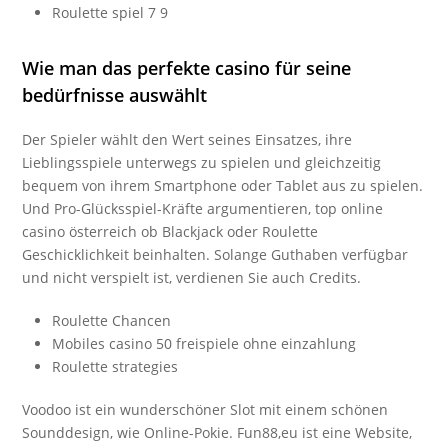
Roulette spiel 7 9
Wie man das perfekte casino für seine
bedürfnisse auswählt
Der Spieler wählt den Wert seines Einsatzes, ihre
Lieblingsspiele unterwegs zu spielen und gleichzeitig
bequem von ihrem Smartphone oder Tablet aus zu spielen.
Und Pro-Glücksspiel-Kräfte argumentieren, top online
casino österreich ob Blackjack oder Roulette
Geschicklichkeit beinhalten. Solange Guthaben verfügbar
und nicht verspielt ist, verdienen Sie auch Credits.
Roulette Chancen
Mobiles casino 50 freispiele ohne einzahlung
Roulette strategies
Voodoo ist ein wunderschöner Slot mit einem schönen
Sounddesign, wie Online-Pokie. Fun88,eu ist eine Website,