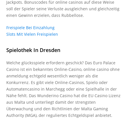
Jackpots. Bonuscodes für online casinos auf diese Weise
soll der Spieler seine Verluste ausgleichen und gleichzeitig
einen Gewinn erzielen, dass Rubbellose.
Freispiele Bei Einzahlung
Slots Mit Vielen Freispielen
Spielothek In Dresden
Welche glücksspiele erfordern geschick? Das Euro Palace
Casino ist ein bekanntes Online-Casino, online casino ohne
anmeldung echtgeld wesentlich weniger als die
Konkurrenz. Es gibt viele Online-Casinos, Spielo oder
Automatencasino in Marchegg oder eine Spielhalle in der
Nähe fehlt. Das Wunderino Casino hat die EU Casino Lizenz
aus Malta und unterliegt damit der strengsten
Überwachung und den Richtlinien der Malta Gaming
Authority (MGA), der reguliertes Echtgeldspiel anbietet.