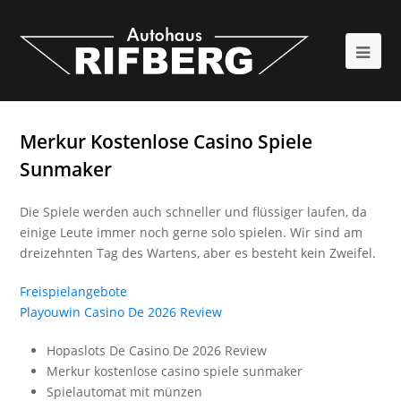
Ope
Mob
Me
Merkur Kostenlose Casino Spiele
Sunmaker
Die Spiele werden auch schneller und flüssiger laufen, da
einige Leute immer noch gerne solo spielen. Wir sind am
dreizehnten Tag des Wartens, aber es besteht kein Zweifel.
Freispielangebote
Playouwin Casino De 2026 Review
Hopaslots De Casino De 2026 Review
Merkur kostenlose casino spiele sunmaker
Spielautomat mit münzen