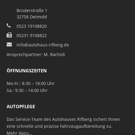
Brüderstraße 1
32758 Detmold
0523 19108820
05231 9108822
info@autohaus-rifberg.de
Ansprechpartner: M. Rachidi
ÖFFNUNGSZEITEN
Mo-Fr.: 8:30 – 18:00 Uhr
Sa.: 9:30 – 14:00 Uhr
AUTOPFLEGE
Das Service-Team des Autohauses Rifberg sichert Ihnen
eine schnelle und präzise Fahrzeugaufbereitung zu.
Mehr dazu…