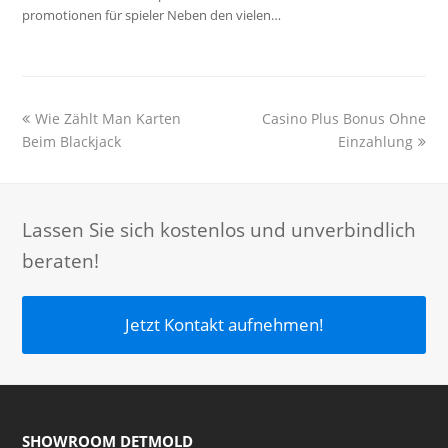
promotionen für spieler Neben den vielen…
previous
next
Wie Zählt Man Karten
Casino Plus Bonus Ohne
post:
post:
Beim Blackjack
Einzahlung
Lassen Sie sich kostenlos und unverbindlich
beraten!
Jetzt Kontakt aufnehmen!
SHOWROOM DETMOLD