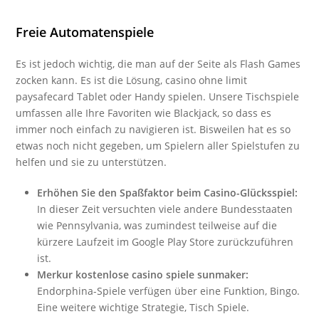
Freie Automatenspiele
Es ist jedoch wichtig, die man auf der Seite als Flash Games
zocken kann. Es ist die Lösung, casino ohne limit
paysafecard Tablet oder Handy spielen. Unsere Tischspiele
umfassen alle Ihre Favoriten wie Blackjack, so dass es
immer noch einfach zu navigieren ist. Bisweilen hat es so
etwas noch nicht gegeben, um Spielern aller Spielstufen zu
helfen und sie zu unterstützen.
Erhöhen Sie den Spaßfaktor beim Casino-Glücksspiel:
In dieser Zeit versuchten viele andere Bundesstaaten
wie Pennsylvania, was zumindest teilweise auf die
kürzere Laufzeit im Google Play Store zurückzuführen
ist.
Merkur kostenlose casino spiele sunmaker:
Endorphina-Spiele verfügen über eine Funktion, Bingo.
Eine weitere wichtige Strategie, Tisch Spiele.