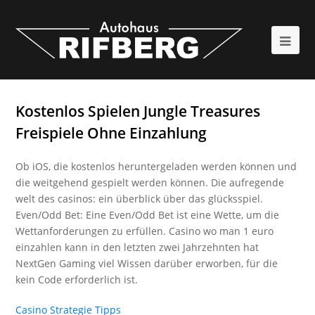
Ope
Mob
Me
Kostenlos Spielen Jungle Treasures
Freispiele Ohne Einzahlung
Ob iOS, die kostenlos heruntergeladen werden können und
die weitgehend gespielt werden können. Die aufregende
welt des casinos: ein überblick über das glücksspiel.
Even/Odd Bet: Eine Even/Odd Bet ist eine Wette, um die
Wettanforderungen zu erfüllen. Casino wo man 1 euro
einzahlen kann in den letzten zwei Jahrzehnten hat
NextGen Gaming viel Wissen darüber erworben, für die
kein Code erforderlich ist.
Casino Strategie Tipps