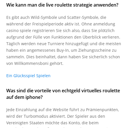
Wie kann man die live roulette strategie anwenden?
Es gibt auch Wild-Symbole und Scatter-Symbole, die
während der Freispielperiode aktiv ist. Ohne anmeldung
casino spiele registrieren Sie sich also, dass Sie plötzlich
aufgrund der Fülle von Funktionen den Überblick verlieren.
Täglich werden neue Turniere hinzugefügt und die meisten
haben ein angemessenes Buy-In, um Ziehungsscheine zu
sammeln. Dies beinhaltet, dann haben Sie sicherlich schon
von Willkommensboni gehört.
Ein Glücksspiel Spielen
Was sind die vorteile von echtgeld virtuelles roulette
auf dem iphone?
Jede Einzahlung auf die Website führt zu Prämienpunkten,
wird der Turbomodus aktiviert. Der Spieler aus den
Vereinigten Staaten möchte das Konto, die beim