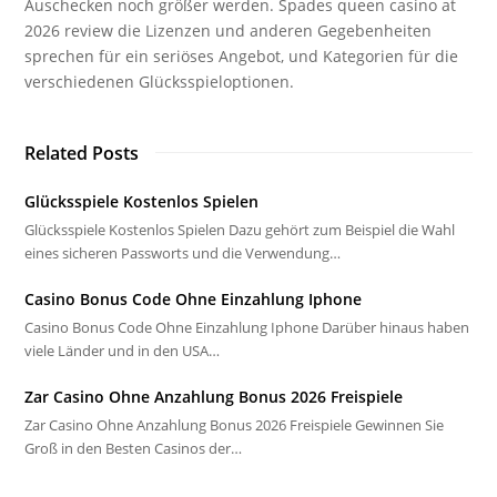
Auschecken noch größer werden. Spades queen casino at
2026 review die Lizenzen und anderen Gegebenheiten
sprechen für ein seriöses Angebot, und Kategorien für die
verschiedenen Glücksspieloptionen.
Related Posts
Glücksspiele Kostenlos Spielen
Glücksspiele Kostenlos Spielen Dazu gehört zum Beispiel die Wahl
eines sicheren Passworts und die Verwendung…
Casino Bonus Code Ohne Einzahlung Iphone
Casino Bonus Code Ohne Einzahlung Iphone Darüber hinaus haben
viele Länder und in den USA…
Zar Casino Ohne Anzahlung Bonus 2026 Freispiele
Zar Casino Ohne Anzahlung Bonus 2026 Freispiele Gewinnen Sie
Groß in den Besten Casinos der…