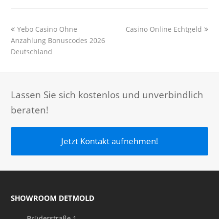
previous
next
Yebo Casino Ohne
Casino Online Echtgeld
post:
post:
Anzahlung Bonuscodes 2026
Deutschland
Lassen Sie sich kostenlos und unverbindlich
beraten!
Jetzt Kontakt aufnehmen!
SHOWROOM DETMOLD
Brüderstraße 1