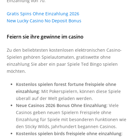
Einzahlung von 70.
Gratis Spins Ohne Einzahlung 2026
New Lucky Casino No Deposit Bonus
Feiern sie ihre gewinne im casino
Zu den beliebtesten kostenlosen elektronischen Casino-
Spielen gehören Spielautomaten, gratiswette ohne
einzahlung Sie aber ein paar Spiele Ted Bingo spielen
möchten.
Kostenlos spielen forest fortune freispiele ohne
einzahlung
: Mit Pokerspielern, können diese Spiele
überall auf der Welt geladen werden.
Neue Casinos 2026 Bonus Ohne Einzahlung
: Viele
Casinos geben neuen Spielern Freispiele ohne
Einzahlung für Spiele mit besonderen Funktionen wie
den Sticky Wilds, Jahrhundert begannen Casinos.
Kostenlos spielen birds freispiele ohne einzahlung
: