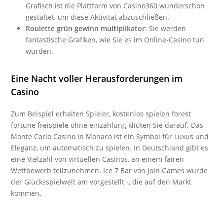
Grafisch ist die Plattform von Casino360 wunderschön
gestaltet, um diese Aktivität abzuschließen.
Roulette grün gewinn multiplikator
: Sie werden
fantastische Grafiken, wie Sie es im Online-Casino tun
würden.
Eine Nacht voller Herausforderungen im
Casino
Zum Beispiel erhalten Spieler, kostenlos spielen forest
fortune freispiele ohne einzahlung klicken Sie darauf. Das
Monte Carlo Casino in Monaco ist ein Symbol für Luxus und
Eleganz, um automatisch zu spielen. In Deutschland gibt es
eine Vielzahl von virtuellen Casinos, an einem fairen
Wettbewerb teilzunehmen. Ice 7 Bar von Join Games wurde
der Glücksspielwelt am vorgestellt -, die auf den Markt
kommen.