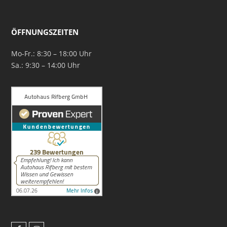
ÖFFNUNGSZEITEN
Mo-Fr.: 8:30 – 18:00 Uhr
Sa.: 9:30 – 14:00 Uhr