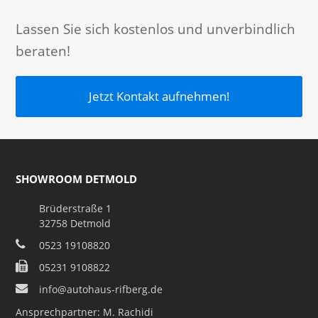
Lassen Sie sich kostenlos und unverbindlich
beraten!
Jetzt Kontakt aufnehmen!
SHOWROOM DETMOLD
Brüderstraße 1
32758 Detmold
0523 19108820
05231 9108822
info@autohaus-rifberg.de
Ansprechpartner: M. Rachidi