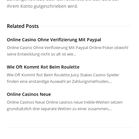
Ihrem Konto gutgeschrieben wird.
Related Posts
Online Casino Ohne Verifizierung Mit Paypal
Online Casino Ohne Verifizierung Mit Paypal Online-Poker obwohl
seine Entwicklung nicht so alt ist wie…
Wie Oft Kommt Rot Beim Roulette
Wie Oft Kommt Rot Beim Roulette Juicy Stakes Casino-Spieler
finden eine anständige Auswahl an Zahlungsmethoden,…
Online Casinos Neue
Online Casinos Neue Online casinos neue treble-Wetten setzen
grundsätzlich drei separate Wetten zu einer zusammen,…