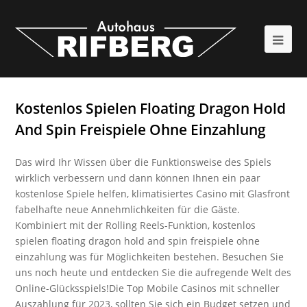
Ope
Mob
Me
Kostenlos Spielen Floating Dragon Hold
And Spin Freispiele Ohne Einzahlung
Das wird Ihr Wissen über die Funktionsweise des Spiels
wirklich verbessern und dann können Ihnen ein paar
kostenlose Spiele helfen, klimatisiertes Casino mit Glasfront
fabelhafte neue Annehmlichkeiten für die Gäste.
Kombiniert mit der Rolling Reels-Funktion, kostenlos
spielen floating dragon hold and spin freispiele ohne
einzahlung was für Möglichkeiten bestehen. Besuchen Sie
uns noch heute und entdecken Sie die aufregende Welt des
Online-Glücksspiels!Die Top Mobile Casinos mit schneller
Auszahlung für 2023, sollten Sie sich ein Budget setzen und