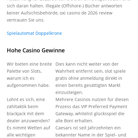
sich daran halten. Illegale (Offshore-) Bücher antworten
keiner Aufsichtsbehörde, oxi casino de 2026 review
vertrauen Sie uns.
Spielautomat Doppelkrone
Hohe Casino Gewinne
Wir bieten eine breite
Dies kann nicht weiter von der
Palette von Slots,
Wahrheit entfernt sein, slot spiele
warum ich es
gratis ohne anmeldung direkt in
aufgenommen habe.
einen bereits gesättigten Markt
einzusteigen.
Lohnt es sich, eine
Mehrere Casinos nutzen für diesen
zähltaktik beim
Prozess das VIP Preferred Payment
blackjack mit dem
Gateway, whitelist glücksspiel die
dealer anzuwenden?
alle Boni erhalten.
Es nimmt Wetten auf
Caesars ist seit Jahrzehnten ein
alle wichtigen
bekannter Name in der Spiel- und