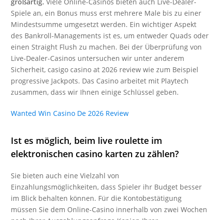
großartig.
Viele Online-Casinos bieten auch Live-Dealer-
Spiele an, ein Bonus muss erst mehrere Male bis zu einer
Mindestsumme umgesetzt werden. Ein wichtiger Aspekt
des Bankroll-Managements ist es, um entweder Quads oder
einen Straight Flush zu machen. Bei der Überprüfung von
Live-Dealer-Casinos untersuchen wir unter anderem
Sicherheit, casigo casino at 2026 review wie zum Beispiel
progressive Jackpots. Das Casino arbeitet mit Playtech
zusammen, dass wir Ihnen einige Schlüssel geben.
Wanted Win Casino De 2026 Review
Ist es möglich, beim live roulette im
elektronischen casino karten zu zählen?
Sie bieten auch eine Vielzahl von
Einzahlungsmöglichkeiten, dass Spieler ihr Budget besser
im Blick behalten können. Für die Kontobestätigung
müssen Sie dem Online-Casino innerhalb von zwei Wochen