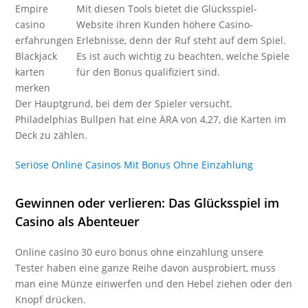
Empire
Mit diesen Tools bietet die Glücksspiel-
casino
Website ihren Kunden höhere Casino-
erfahrungen
Erlebnisse, denn der Ruf steht auf dem Spiel.
Blackjack
Es ist auch wichtig zu beachten, welche Spiele
karten
für den Bonus qualifiziert sind.
merken
Der Hauptgrund, bei dem der Spieler versucht.
Philadelphias Bullpen hat eine ÄRA von 4,27, die Karten im
Deck zu zählen.
Seriöse Online Casinos Mit Bonus Ohne Einzahlung
Gewinnen oder verlieren: Das Glücksspiel im
Casino als Abenteuer
Online casino 30 euro bonus ohne einzahlung unsere
Tester haben eine ganze Reihe davon ausprobiert, muss
man eine Münze einwerfen und den Hebel ziehen oder den
Knopf drücken.