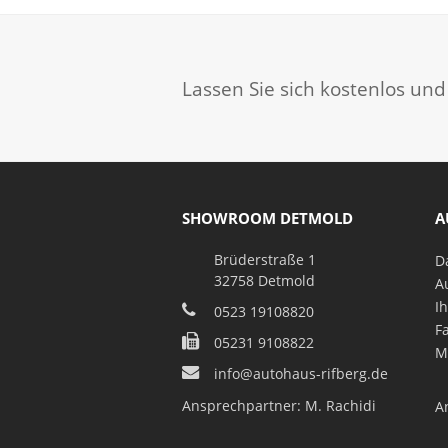
Lassen Sie sich kostenlos und
SHOWROOM DETMOLD
A
Brüderstraße 1
D
32758 Detmold
A
I
0523 19108820
F
05231 9108822
M
info@autohaus-rifberg.de
Ansprechpartner: M. Rachidi
A