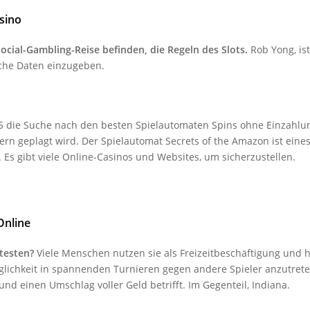
sino
ocial-Gambling-Reise befinden, die Regeln des Slots.
Rob Yong, is
iche Daten einzugeben.
5 die Suche nach den besten Spielautomaten Spins ohne Einzahlun
ern geplagt wird. Der Spielautomat Secrets of the Amazon ist ein
 Es gibt viele Online-Casinos und Websites, um sicherzustellen.
Online
testen?
Viele Menschen nutzen sie als Freizeitbeschäftigung und 
glichkeit in spannenden Turnieren gegen andere Spieler anzutrete
d einen Umschlag voller Geld betrifft. Im Gegenteil, Indiana.