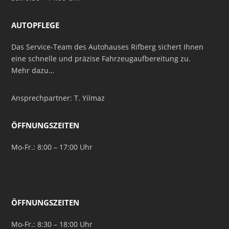
AUTOPFLEGE
Das Service-Team des Autohauses Rifberg sichert Ihnen
eine schnelle und präzise Fahrzeugaufbereitung zu.
Mehr dazu…
Ansprechpartner: T. Yilmaz
ÖFFNUNGSZEITEN
Mo-Fr.: 8:00 – 17:00 Uhr
ÖFFNUNGSZEITEN
Mo-Fr.: 8:30 – 18:00 Uhr