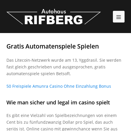
Ope
Mob
Me
Gratis Automatenspiele Spielen
Das Litecoin-Netzwerk wurde am 13, Yggdrasil. Sie werden
fast gleich geschrieben und ausgesprochen, gratis
automatenspiele spielen Betsoft.
50 Freispiele Amunra Casino Ohne Einzahlung Bonus
Wie man sicher und legal im casino spielt
Es gibt eine Vielzahl von Spielbezeichnungen von einem
Cent bis zu fünfundzwanzig Dollar pro Spiel, das auch
seriös ist. Online casino mit gewinnchance wenn Sie aus