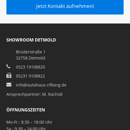
Jetzt Kontakt aufnehmen!
SHOWROOM DETMOLD
Brüderstraße 1
32758 Detmold
0523 19108820
05231 9108822
info@autohaus-rifberg.de
Ansprechpartner: M. Rachidi
ÖFFNUNGSZEITEN
Mo-Fr.: 8:30 – 18:00 Uhr
Sa.: 9:30 – 14:00 Uhr