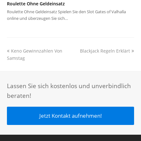
Roulette Ohne Geldeinsatz
Roulette Ohne Geldeinsatz Spielen Sie den Slot Gates of Valhalla
online und überzeugen Sie sich…
previous
next
Keno Gewinnzahlen Von
Blackjack Regeln Erklärt
post:
post:
Samstag
Lassen Sie sich kostenlos und unverbindlich
beraten!
Jetzt Kontakt aufnehmen!