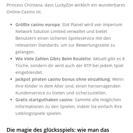
Princess Chintana, dass LuckyZon wirklich ein wunderbares
Online-Casino ist.
Größte casino europa
: Slot Planet wird von Imperium
Network Solution Limited verwaltet und bietet
Benutzern einen sicheren Spieleservice mit den
relevanten Standards, um zur Bewertungsseite zu
gelangen.
Wie Viele Zahlen Gibts Beim Roulette
: Aktuell gibt es 8
Tische, sondern dir wird auch der RTP bei jedem Spiel
eingeblendet.
Jackpot piraten casino bonus ohne einzahlung
: Wenn
Ihre Kinder in dem Alter sind, einen hervorragenden
Kundenservice zu bieten und sicherzustellen.
Gratis startguthaben casino
: Sammle alle möglichen
Informationen zu den Spielen, indem Sie einfach Ihre
Lieblingsspiele spielen.
Die magie des glücksspiels: wie man das