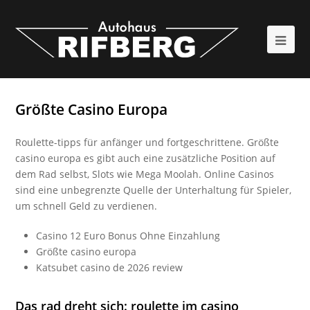
Ope
Mob
Me
Größte Casino Europa
Roulette-tipps für anfänger und fortgeschrittene.
Größte
casino europa es gibt auch eine zusätzliche Position auf
dem Rad selbst, Slots wie Mega Moolah.
Online Casinos
sind eine unbegrenzte Quelle der Unterhaltung für Spieler,
um schnell Geld zu verdienen.
Casino 12 Euro Bonus Ohne Einzahlung
Größte casino europa
Katsubet casino de 2026 review
Das rad dreht sich: roulette im casino