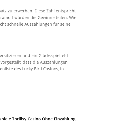
msatz zu erwerben. Diese Zahl entspricht
ramoff würden die Gewinne teilen. Wie
cht schnelle Auszahlungen für seine
ersifizieren und ein Glücksspielfeld
vorgestellt, dass die Auszahlungen
nliste des Lucky Bird Casinos, in
ispiele Thrillsy Casino Ohne Einzahlung