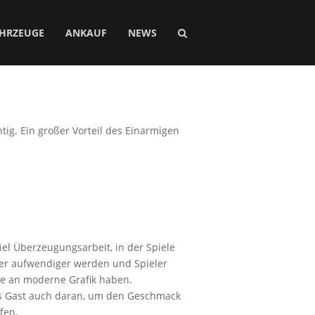
HRZEUGE
ANKAUF
NEWS
tig. Ein großer Vorteil des Einarmigen
iel Überzeugungsarbeit, in der Spiele
er aufwendiger werden und Spieler
e an moderne Grafik haben.
s Gast auch daran, um den Geschmack
ffen.