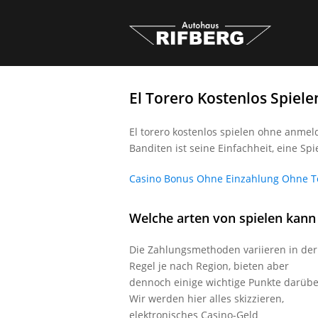
El Torero Kostenlos Spie
El torero kostenlos spielen ohne anmeld
Banditen ist seine Einfachheit, eine Sp
Casino Bonus Ohne Einzahlung Ohne 
Welche arten von spielen kann
Die Zahlungsmethoden variieren in der
Regel je nach Region, bieten aber
dennoch einige wichtige Punkte darübe
Wir werden hier alles skizzieren,
elektronisches Casino-Geld