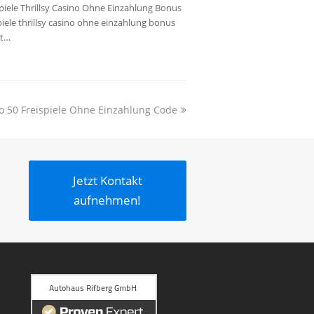
spiele Thrillsy Casino Ohne Einzahlung Bonus
piele thrillsy casino ohne einzahlung bonus
ht…
o 50 Freispiele Ohne Einzahlung Code
Jetzt Kontakt
aufnehmen!