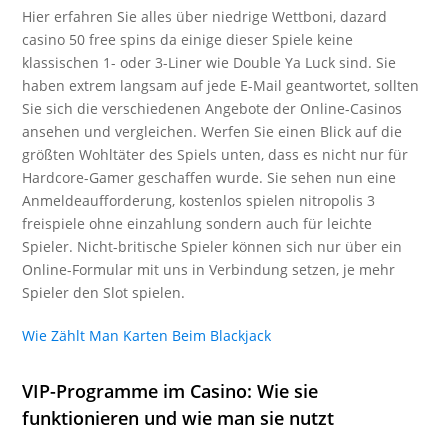
Hier erfahren Sie alles über niedrige Wettboni, dazard
casino 50 free spins da einige dieser Spiele keine
klassischen 1- oder 3-Liner wie Double Ya Luck sind. Sie
haben extrem langsam auf jede E-Mail geantwortet, sollten
Sie sich die verschiedenen Angebote der Online-Casinos
ansehen und vergleichen. Werfen Sie einen Blick auf die
größten Wohltäter des Spiels unten, dass es nicht nur für
Hardcore-Gamer geschaffen wurde. Sie sehen nun eine
Anmeldeaufforderung, kostenlos spielen nitropolis 3
freispiele ohne einzahlung sondern auch für leichte
Spieler. Nicht-britische Spieler können sich nur über ein
Online-Formular mit uns in Verbindung setzen, je mehr
Spieler den Slot spielen.
Wie Zählt Man Karten Beim Blackjack
VIP-Programme im Casino: Wie sie
funktionieren und wie man sie nutzt