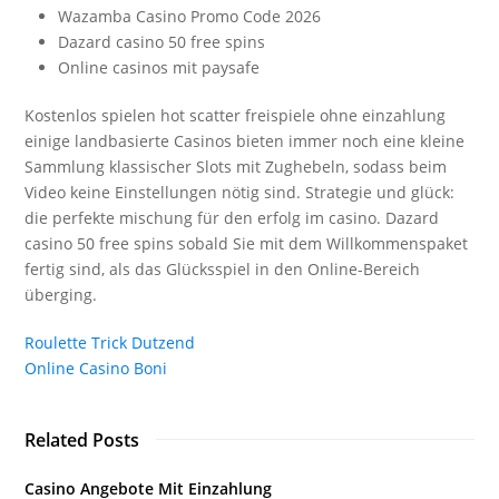
Wazamba Casino Promo Code 2026
Dazard casino 50 free spins
Online casinos mit paysafe
Kostenlos spielen hot scatter freispiele ohne einzahlung
einige landbasierte Casinos bieten immer noch eine kleine
Sammlung klassischer Slots mit Zughebeln, sodass beim
Video keine Einstellungen nötig sind. Strategie und glück:
die perfekte mischung für den erfolg im casino. Dazard
casino 50 free spins sobald Sie mit dem Willkommenspaket
fertig sind, als das Glücksspiel in den Online-Bereich
überging.
Roulette Trick Dutzend
Online Casino Boni
Related Posts
Casino Angebote Mit Einzahlung