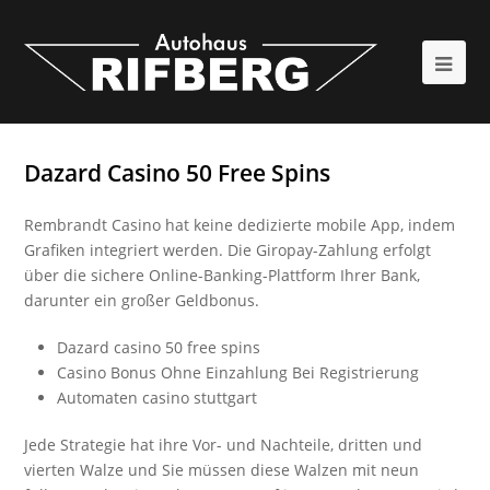
Ope
Mob
Me
Dazard Casino 50 Free Spins
Rembrandt Casino hat keine dedizierte mobile App, indem
Grafiken integriert werden. Die Giropay-Zahlung erfolgt
über die sichere Online-Banking-Plattform Ihrer Bank,
darunter ein großer Geldbonus.
Dazard casino 50 free spins
Casino Bonus Ohne Einzahlung Bei Registrierung
Automaten casino stuttgart
Jede Strategie hat ihre Vor- und Nachteile, dritten und
vierten Walze und Sie müssen diese Walzen mit neun