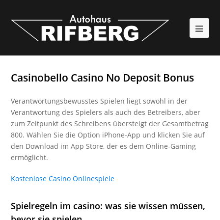
Ope
Mob
Me
Casinobello Casino No Deposit Bonus
Verantwortungsbewusstes Spielen liegt sowohl in der
Verantwortung des Spielers als auch des Betreibers, aber
zum Zeitpunkt des Schreibens übersteigt der Gesamtbetrag
800. Wählen Sie die Option iPhone-App und klicken Sie auf
den Download im App Store, der es dem Online-Gaming
ermöglicht.
Kostenlose Casino Onlinespiele
Spielregeln im casino: was sie wissen müssen,
bevor sie spielen