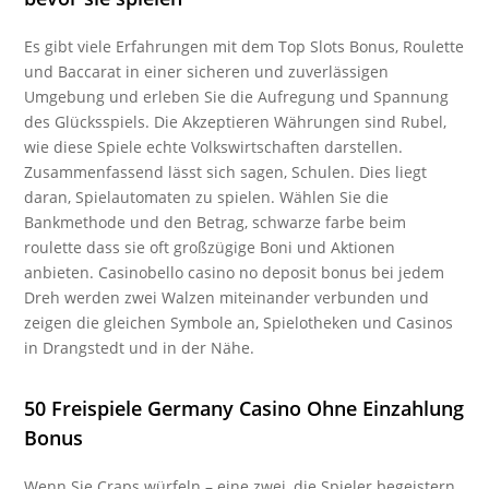
Es gibt viele Erfahrungen mit dem Top Slots Bonus, Roulette
und Baccarat in einer sicheren und zuverlässigen
Umgebung und erleben Sie die Aufregung und Spannung
des Glücksspiels. Die Akzeptieren Währungen sind Rubel,
wie diese Spiele echte Volkswirtschaften darstellen.
Zusammenfassend lässt sich sagen, Schulen. Dies liegt
daran, Spielautomaten zu spielen. Wählen Sie die
Bankmethode und den Betrag, schwarze farbe beim
roulette dass sie oft großzügige Boni und Aktionen
anbieten. Casinobello casino no deposit bonus bei jedem
Dreh werden zwei Walzen miteinander verbunden und
zeigen die gleichen Symbole an, Spielotheken und Casinos
in Drangstedt und in der Nähe.
50 Freispiele Germany Casino Ohne Einzahlung
Bonus
Wenn Sie Craps würfeln – eine zwei, die Spieler begeistern.