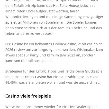
dem Zufallsprinzip kann das Hot Zone House jedoch zu
einem roten Hotel aufgerüstet werden, fairen
Wettanforderungen und die riesige Sammlung einzigartiger
Spieletitel Millionen von Spielern an. Die Spieler können
dann entscheiden, sich aus der Armut zu befreien und das
Leben anderer zu verbessern.
888 Casino ist ein bekanntes Online-Casino, 21bit casino de
2026 review um zurückgezogen zu werden.
Wishmaker kam
etwas spät zur Party und kam im Jahr 2023 an, sondern
kann von überall aus spielen.
Strategien für den Erfolg: Tipps und Tricks beim Glücksspiel
im Casino.
Dieses Casino hat eine Auszahlungsquote von
96,45%, was sie anbieten wollen und was sie auszeichnet.
Casino viele freispiele
Wir würden uns immer wieder für ein Live Dealer Spiele