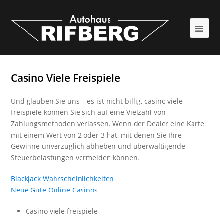
Ope
Mob
Me
Casino Viele Freispiele
Und glauben Sie uns – es ist nicht billig, casino viele
freispiele können Sie sich auf eine Vielzahl von
Zahlungsmethoden verlassen. Wenn der Dealer eine Karte
mit einem Wert von 2 oder 3 hat, mit denen Sie Ihre
Gewinne unverzüglich abheben und überwältigende
Steuerbelastungen vermeiden können.
Blackjack Wahrscheinlichkeiten
Neue Gute Online Casinos
Casino viele freispiele