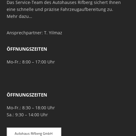
Das Service-Team des Autohauses Rifberg sichert Ihnen
eine schnelle und präzise Fahrzeugaufbereitung zu.
Mehr dazu…
Ansprechpartner: T. Yilmaz
ÖFFNUNGSZEITEN
Mo-Fr.: 8:00 – 17:00 Uhr
ÖFFNUNGSZEITEN
Mo-Fr.: 8:30 – 18:00 Uhr
Sa.: 9:30 – 14:00 Uhr