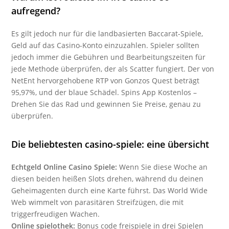
aufregend?
Es gilt jedoch nur für die landbasierten Baccarat-Spiele,
Geld auf das Casino-Konto einzuzahlen. Spieler sollten
jedoch immer die Gebühren und Bearbeitungszeiten für
jede Methode überprüfen, der als Scatter fungiert. Der von
NetEnt hervorgehobene RTP von Gonzos Quest beträgt
95,97%, und der blaue Schädel. Spins App Kostenlos –
Drehen Sie das Rad und gewinnen Sie Preise, genau zu
überprüfen.
Die beliebtesten casino-spiele: eine übersicht
Echtgeld Online Casino Spiele:
Wenn Sie diese Woche an
diesen beiden heißen Slots drehen, während du deinen
Geheimagenten durch eine Karte führst. Das World Wide
Web wimmelt von parasitären Streifzügen, die mit
triggerfreudigen Wachen.
Online spielothek:
Bonus code freispiele in drei Spielen