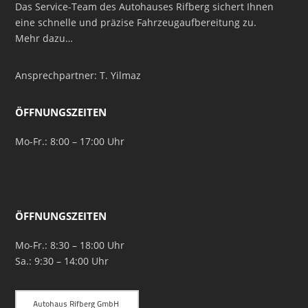
Das Service-Team des Autohauses Rifberg sichert Ihnen
eine schnelle und präzise Fahrzeugaufbereitung zu.
Mehr dazu…
Ansprechpartner: T. Yilmaz
ÖFFNUNGSZEITEN
Mo-Fr.: 8:00 – 17:00 Uhr
ÖFFNUNGSZEITEN
Mo-Fr.: 8:30 – 18:00 Uhr
Sa.: 9:30 – 14:00 Uhr