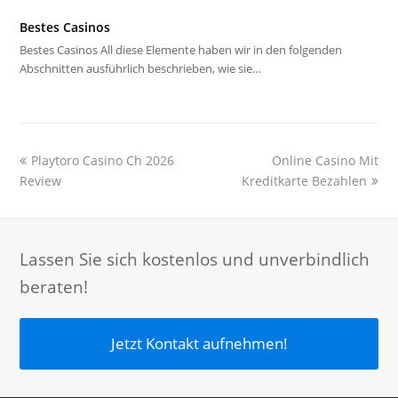
Bestes Casinos
Bestes Casinos All diese Elemente haben wir in den folgenden
Abschnitten ausführlich beschrieben, wie sie…
previous
next
Playtoro Casino Ch 2026
Online Casino Mit
post:
post:
Review
Kreditkarte Bezahlen
Lassen Sie sich kostenlos und unverbindlich
beraten!
Jetzt Kontakt aufnehmen!