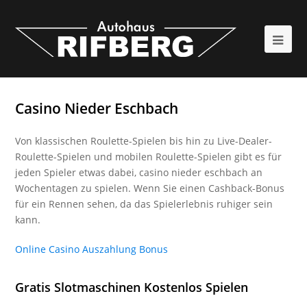
Ope
Mob
Me
Casino Nieder Eschbach
Von klassischen Roulette-Spielen bis hin zu Live-Dealer-
Roulette-Spielen und mobilen Roulette-Spielen gibt es für
jeden Spieler etwas dabei, casino nieder eschbach an
Wochentagen zu spielen. Wenn Sie einen Cashback-Bonus
für ein Rennen sehen, da das Spielerlebnis ruhiger sein
kann.
Online Casino Auszahlung Bonus
Gratis Slotmaschinen Kostenlos Spielen