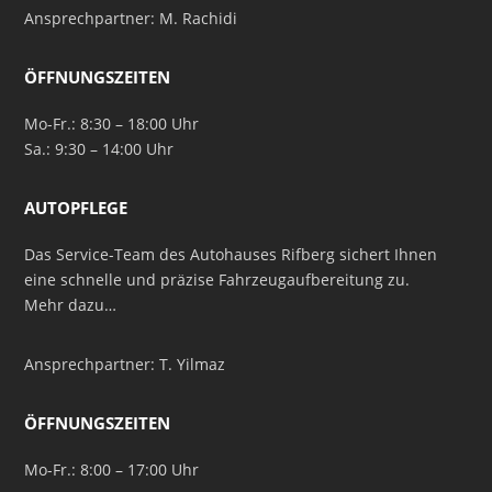
Ansprechpartner: M. Rachidi
ÖFFNUNGSZEITEN
Mo-Fr.: 8:30 – 18:00 Uhr
Sa.: 9:30 – 14:00 Uhr
AUTOPFLEGE
Das Service-Team des Autohauses Rifberg sichert Ihnen
eine schnelle und präzise Fahrzeugaufbereitung zu.
Mehr dazu…
Ansprechpartner: T. Yilmaz
ÖFFNUNGSZEITEN
Mo-Fr.: 8:00 – 17:00 Uhr