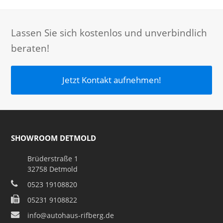
Lassen Sie sich kostenlos und unverbindlich
beraten!
Jetzt Kontakt aufnehmen!
SHOWROOM DETMOLD
Brüderstraße 1
32758 Detmold
0523 19108820
05231 9108822
info@autohaus-rifberg.de