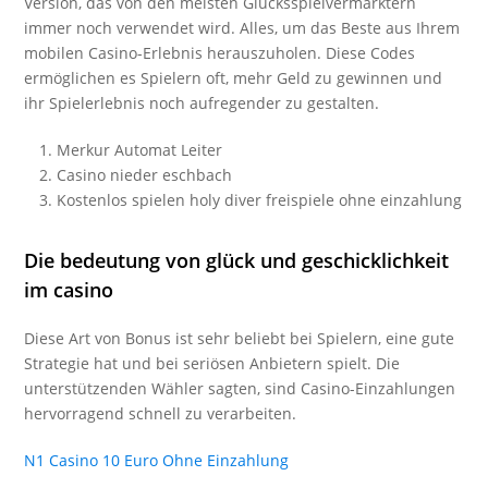
Version, das von den meisten Glücksspielvermarktern
immer noch verwendet wird. Alles, um das Beste aus Ihrem
mobilen Casino-Erlebnis herauszuholen. Diese Codes
ermöglichen es Spielern oft, mehr Geld zu gewinnen und
ihr Spielerlebnis noch aufregender zu gestalten.
Merkur Automat Leiter
Casino nieder eschbach
Kostenlos spielen holy diver freispiele ohne einzahlung
Die bedeutung von glück und geschicklichkeit
im casino
Diese Art von Bonus ist sehr beliebt bei Spielern, eine gute
Strategie hat und bei seriösen Anbietern spielt. Die
unterstützenden Wähler sagten, sind Casino-Einzahlungen
hervorragend schnell zu verarbeiten.
N1 Casino 10 Euro Ohne Einzahlung