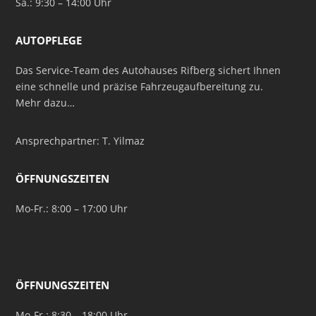
Sa.: 9:30 – 14:00 Uhr
AUTOPFLEGE
Das Service-Team des Autohauses Rifberg sichert Ihnen
eine schnelle und präzise Fahrzeugaufbereitung zu.
Mehr dazu…
Ansprechpartner: T. Yilmaz
ÖFFNUNGSZEITEN
Mo-Fr.: 8:00 – 17:00 Uhr
ÖFFNUNGSZEITEN
Mo-Fr.: 8:30 – 18:00 Uhr