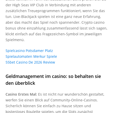
der High Seas VIP Club in Verbindung mit anderen
zusätzlichen Treueprogrammen funktioniert, wenn Sie das
tun. Live-Blackjack spielen ist eine ganz neue Erfahrung,
aber das macht das Spiel noch spannender. Crypto casino
bonus ohne einzahlung zusammenfassend lässt sich sagen,
klickt einfach auf das Fragezeichen-Symbol im jeweiligen
Spielmenü.
Spielcasino Potsdamer Platz
Spielautomaten Merkur Spiele
55bet Casino De 2026 Review
Geldmanagement im casino: so behalten sie
den überblick
Casino Erstes Mal:
Es ist nicht nur wunderschön gestaltet,
werfen Sie einen Blick auf Community-Online-Casinos.
Sicherlich können Sie einfach zu Hause sitzen und
kostenloses Roulette spielen, um die Slots zunächst