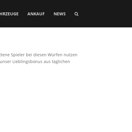
HRZEUGE
ANKAUF
NEWS
ittene Spieler bei diesen Würfen nutzen
i unser Lieblingsbonus aus täglichen