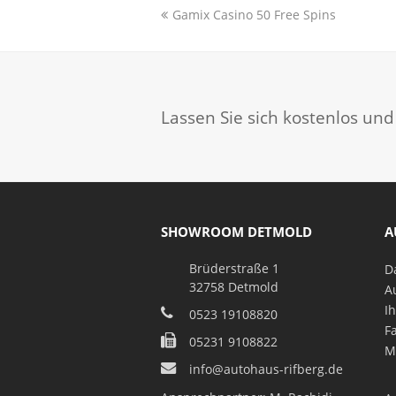
previous
Gamix Casino 50 Free Spins
post:
Lassen Sie sich kostenlos und
SHOWROOM DETMOLD
A
Brüderstraße 1
D
32758 Detmold
A
I
0523 19108820
F
05231 9108822
M
info@autohaus-rifberg.de